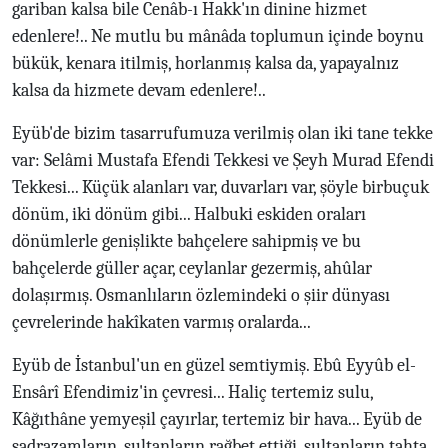
gariban kalsa bile Cenâb-ı Hakk'ın dinine hizmet
edenlere!.. Ne mutlu bu mânâda toplumun içinde boynu
bükük, kenara itilmiş, horlanmış kalsa da, yapayalnız
kalsa da hizmete devam edenlere!..
Eyüb'de bizim tasarrufumuza verilmiş olan iki tane tekke
var: Selâmi Mustafa Efendi Tekkesi ve Şeyh Murad Efendi
Tekkesi... Küçük alanları var, duvarları var, şöyle birbuçuk
dönüm, iki dönüm gibi... Halbuki eskiden oraları
dönümlerle genişlikte bahçelere sahipmiş ve bu
bahçelerde güller açar, ceylanlar gezermiş, ahûlar
dolaşırmış. Osmanlıların özlemindeki o şiir dünyası
çevrelerinde hakîkaten varmış oralarda...
Eyüb de İstanbul'un en güzel semtiymiş. Ebû Eyyûb el-
Ensârî Efendimiz'in çevresi... Haliç tertemiz sulu,
Kâğıthâne yemyeşil çayırlar, tertemiz bir hava... Eyüb de
sadrazamların, sultanların rağbet ettiği, sultanların tahta