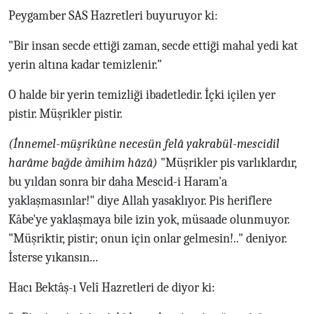
Peygamber SAS Hazretleri buyuruyor ki:
"Bir insan secde ettiği zaman, secde ettiği mahal yedi kat
yerin altına kadar temizlenir."
O halde bir yerin temizliği ibadetledir. İçki içilen yer
pistir. Müşrikler pistir.
(İnnemel-müşrikûne necesün felâ yakrabül-mescidil
harâme bağde àmihim hâzâ)
"Müşrikler pis varlıklardır,
bu yıldan sonra bir daha Mescid-i Haram'a
yaklaşmasınlar!" diye Allah yasaklıyor. Pis heriflere
Kâbe'ye yaklaşmaya bile izin yok, müsaade olunmuyor.
"Müşriktir, pistir; onun için onlar gelmesin!.." deniyor.
İsterse yıkansın...
Hacı Bektâş-ı Velî Hazretleri de diyor ki: