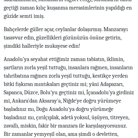
geçtiği zaman kılıç kuşanma merasimlerinin yapıldığı en
güzîde semti imiş.
Bahçelerde güller açar, ceylanlar dolaşırmış. Manzarayı
tasavvur edin, güzellikleri gözünüzün önüne getirin,
şimdiki halleriyle mukayese edin!
Anadolu'ya seyahat ettiğimiz zaman tabiatın, iklimin,
şartların zorla yeşil tuttuğu, insanlara rağmen, insanların
tahribatına rağmen zorla yeşil tuttuğu, kestikçe yerden
bitki fışkıran mıntıkaları geçtiniz mi; yâni Adapazarı,
Sapanca, Düzce, Bolu'yu geçtiniz mi, İçanadolu'ya girdiniz
mi, Ankara'dan Aksaray'a, Niğde'ye doğru yürümeye
başladınız mı, Doğu Anadolu'ya doğru yürümeğe
başladınız mı, çırılçıplak, adetâ yoksul, üşüyen, titreyen,
zavallı, miskin, fakir bir manzara ile karşılaşıyorsunuz.
Bir zamanlar yemyeşil olan, ama şimdi o devletten,