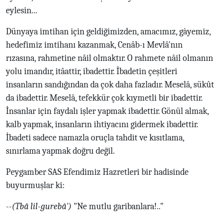
eylesin...
Dünyaya imtihan için geldiğimizden, amacımız, gàyemiz,
hedefimiz imtihanı kazanmak, Cenâb-ı Mevlâ'nın
rızasına, rahmetine nâil olmaktır. O rahmete nâil olmanın
yolu imandır, itâattir, ibadettir. İbadetin çeşitleri
insanların sandığından da çok daha fazladır. Meselâ, sükût
da ibadettir. Meselâ, tefekkür çok kıymetli bir ibadettir.
İnsanlar için faydalı işler yapmak ibadettir. Gönül almak,
kalb yapmak, insanların ihtiyacını gidermek ibadettir.
İbadeti sadece namazla oruçla tahdit ve kısıtlama,
sınırlama yapmak doğru değil.
Peygamber SAS Efendimiz Hazretleri bir hadisinde
buyurmuşlar ki:
--
(Tbâ lil-gurebâ')
"Ne mutlu garibanlara!.."