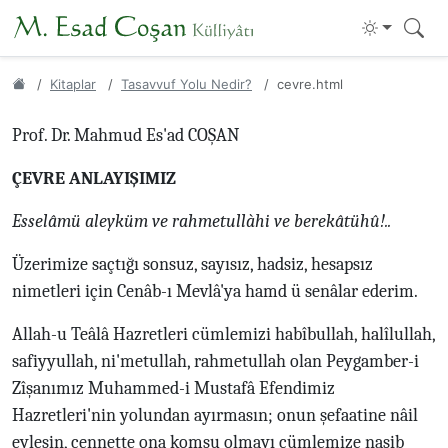
Kitaplar
Tasavvuf Yolu Nedir?
cevre.html
Prof. Dr. Mahmud Es'ad COŞAN
ÇEVRE ANLAYIŞIMIZ
Esselâmü aleyküm ve rahmetullàhi ve berekâtühû!..
Üzerimize saçtığı sonsuz, sayısız, hadsiz, hesapsız
nimetleri için Cenâb-ı Mevlâ'ya hamd ü senâlar ederim.
Allah-u Teâlâ Hazretleri cümlemizi habîbullah, halîlullah,
safiyyullah, ni'metullah, rahmetullah olan Peygamber-i
Zîşanımız Muhammed-i Mustafâ Efendimiz
Hazretleri'nin yolundan ayırmasın; onun şefaatine nâil
eylesin, cennette ona komşu olmayı cümlemize nasib