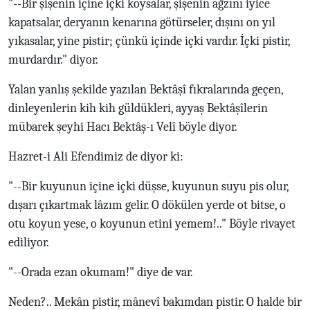
"--Bir şişenin içine içki koysalar, şişenin ağzını iyice
kapatsalar, deryanın kenarına götürseler, dışını on yıl
yıkasalar, yine pistir; çünkü içinde içki vardır. İçki pistir,
murdardır." diyor.
Yalan yanlış şekilde yazılan Bektâşî fıkralarında geçen,
dinleyenlerin kih kih güldükleri, ayyaş Bektâşîlerin
mübarek şeyhi Hacı Bektâş-ı Velî böyle diyor.
Hazret-i Ali Efendimiz de diyor ki:
"--Bir kuyunun içine içki düşse, kuyunun suyu pis olur,
dışarı çıkartmak lâzım gelir. O dökülen yerde ot bitse, o
otu koyun yese, o koyunun etini yemem!.." Böyle rivayet
ediliyor.
"--Orada ezan okumam!" diye de var.
Neden?.. Mekân pistir, mânevî bakımdan pistir. O halde bir