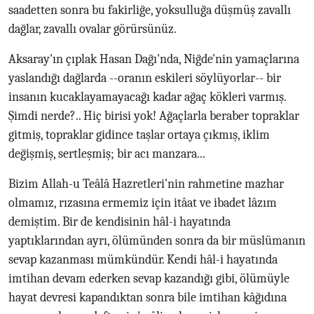
saadetten sonra bu fakirliğe, yoksulluğa düşmüş zavallı
dağlar, zavallı ovalar görürsünüz.
Aksaray'ın çıplak Hasan Dağı'nda, Niğde'nin yamaçlarına
yaslandığı dağlarda --oranın eskileri söylüyorlar-- bir
insanın kucaklayamayacağı kadar ağaç kökleri varmış.
Şimdi nerde?.. Hiç birisi yok! Ağaçlarla beraber topraklar
gitmiş, topraklar gidince taşlar ortaya çıkmış, iklim
değişmiş, sertleşmiş; bir acı manzara...
Bizim Allah-u Teâlâ Hazretleri'nin rahmetine mazhar
olmamız, rızasına ermemiz için itâat ve ibadet lâzım
demiştim. Bir de kendisinin hâl-i hayatında
yaptıklarından ayrı, ölümünden sonra da bir müslümanın
sevap kazanması mümkündür. Kendi hâl-i hayatında
imtihan devam ederken sevap kazandığı gibi, ölümüyle
hayat devresi kapandıktan sonra bile imtihan kâğıdına