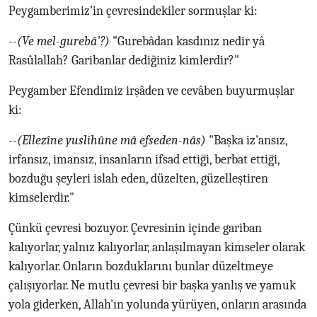
Peygamberimiz'in çevresindekiler sormuşlar ki:
--
(Ve mel-gurebâ'?)
"Gurebâdan kasdınız nedir yâ
Rasûlallah? Garibanlar dediğiniz kimlerdir?"
Peygamber Efendimiz irşâden ve cevâben buyurmuşlar
ki:
--
(Ellezîne yuslihûne mâ efseden-nâs)
"Başka iz'ansız,
irfansız, imansız, insanların ifsad ettiği, berbat ettiği,
bozduğu şeyleri islah eden, düzelten, güzelleştiren
kimselerdir."
Çünkü çevresi bozuyor. Çevresinin içinde gariban
kalıyorlar, yalnız kalıyorlar, anlaşılmayan kimseler olarak
kalıyorlar. Onların bozduklarını bunlar düzeltmeye
çalışıyorlar. Ne mutlu çevresi bir başka yanlış ve yamuk
yola giderken, Allah'ın yolunda yürüyen, onların arasında