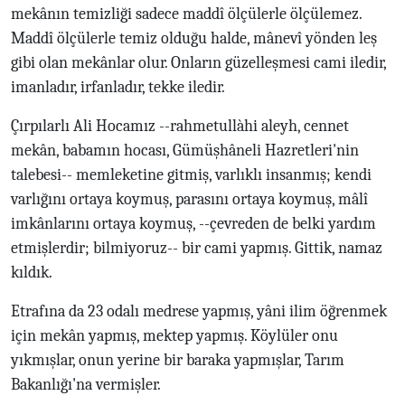
mekânın temizliği sadece maddî ölçülerle ölçülemez.
Maddî ölçülerle temiz olduğu halde, mânevî yönden leş
gibi olan mekânlar olur. Onların güzelleşmesi cami iledir,
imanladır, irfanladır, tekke iledir.
Çırpılarlı Ali Hocamız --rahmetullàhi aleyh, cennet
mekân, babamın hocası, Gümüşhâneli Hazretleri'nin
talebesi-- memleketine gitmiş, varlıklı insanmış; kendi
varlığını ortaya koymuş, parasını ortaya koymuş, mâlî
imkânlarını ortaya koymuş, --çevreden de belki yardım
etmişlerdir; bilmiyoruz-- bir cami yapmış. Gittik, namaz
kıldık.
Etrafına da 23 odalı medrese yapmış, yâni ilim öğrenmek
için mekân yapmış, mektep yapmış. Köylüler onu
yıkmışlar, onun yerine bir baraka yapmışlar, Tarım
Bakanlığı'na vermişler.