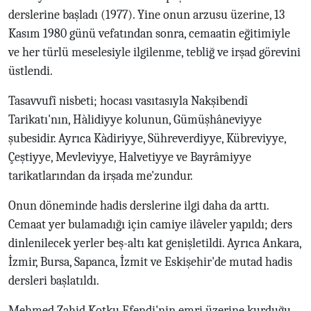
derslerine başladı (1977). Yine onun arzusu üzerine, 13
Kasım 1980 günü vefatından sonra, cemaatin eğitimiyle
ve her türlü meselesiyle ilgilenme, tebliğ ve irşad görevini
üstlendi.
Tasavvufî nisbeti; hocası vasıtasıyla Nakşibendî
Tarikatı'nın, Hàlidiyye kolunun, Gümüşhâneviyye
şubesidir. Ayrıca Kàdiriyye, Sühreverdiyye, Kübreviyye,
Çeştiyye, Mevleviyye, Halvetiyye ve Bayrâmiyye
tarikatlarından da irşada me'zundur.
Onun döneminde hadis derslerine ilgi daha da arttı.
Cemaat yer bulamadığı için camiye ilâveler yapıldı; ders
dinlenilecek yerler beş-altı kat genişletildi. Ayrıca Ankara,
İzmir, Bursa, Sapanca, İzmit ve Eskişehir'de mutad hadis
dersleri başlatıldı.
Mehmed Zahid Kotku Efendi'nin emri üzerine kurduğu