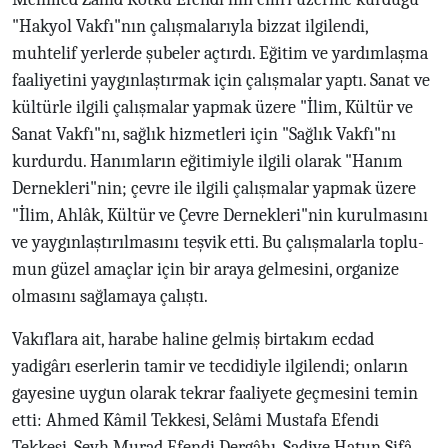
"Hakyol Vakfı"nın çalışmalarıyla bizzat ilgilendi,
muhtelif yerlerde şubeler açtırdı. Eğitim ve yardımlaşma
faaliyetini yaygınlaştırmak için çalışmalar yaptı. Sanat ve
kültürle ilgili çalışmalar yapmak üzere "İlim, Kültür ve
Sanat Vakfı"nı, sağlık hizmetleri için "Sağlık Vakfı"nı
kurdurdu. Hanımların eğitimiyle ilgili olarak "Hanım
Dernekleri"nin; çevre ile ilgili çalışmalar yapmak üzere
"İlim, Ahlâk, Kültür ve Çevre Dernekleri"nin kurulmasını
ve yaygınlaştırılmasını teşvik etti. Bu çalışmalarla toplu-
mun güzel amaçlar için bir araya gelmesini, organize
olmasını sağlamaya çalıştı.
Vakıflara ait, harabe haline gelmiş birtakım ecdad
yadigârı eserlerin tamir ve tecdidiyle ilgilendi; onların
gayesine uygun olarak tekrar faaliyete geçmesini temin
etti: Ahmed Kâmil Tekkesi, Selâmi Mustafa Efendi
Tekkesi, Şeyh Murad Efendi Dergâhı, Şadiye Hatun Şifâ