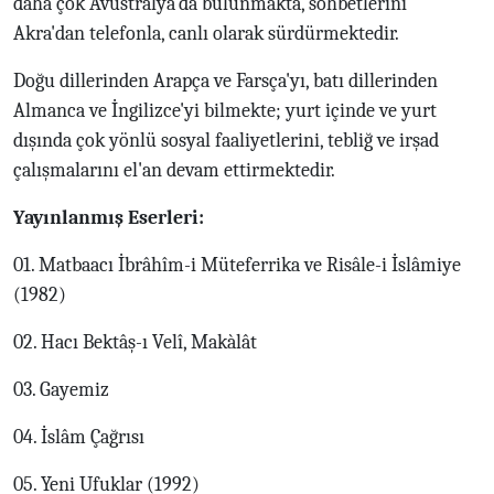
daha çok Avustralya'da bulunmakta, sohbetlerini
Akra'dan telefonla, canlı olarak sürdürmektedir.
Doğu dillerinden Arapça ve Farsça'yı, batı dillerinden
Almanca ve İngilizce'yi bilmekte; yurt içinde ve yurt
dışında çok yönlü sosyal faaliyetlerini, tebliğ ve irşad
çalışmalarını el'an devam ettirmektedir.
Yayınlanmış Eserleri:
01. Matbaacı İbrâhîm-i Müteferrika ve Risâle-i İslâmiye
(1982)
02. Hacı Bektâş-ı Velî, Makàlât
03. Gayemiz
04. İslâm Çağrısı
05. Yeni Ufuklar (1992)