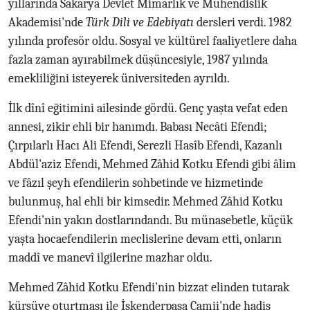
yıllarında Sakarya Devlet Mimarlık ve Mühendislik
Akademisi'nde
Türk Dili ve Edebiyatı
dersleri verdi. 1982
yılında profesör oldu. Sosyal ve kültürel faaliyetlere daha
fazla zaman ayırabilmek düşüncesiyle, 1987 yılında
emekliliğini isteyerek üniversiteden ayrıldı.
İlk dînî eğitimini ailesinde gördü. Genç yaşta vefat eden
annesi, zikir ehli bir hanımdı. Babası Necâti Efendi;
Çırpılarlı Hacı Ali Efendi, Serezli Hasîb Efendi, Kazanlı
Abdül'aziz Efendi, Mehmed Zâhid Kotku Efendi gibi âlim
ve fâzıl şeyh efendilerin sohbetinde ve hizmetinde
bulunmuş, hal ehli bir kimsedir. Mehmed Zâhid Kotku
Efendi'nin yakın dostlarındandı. Bu münasebetle, küçük
yaşta hocaefendilerin meclislerine devam etti, onların
maddî ve manevî ilgilerine mazhar oldu.
Mehmed Zâhid Kotku Efendi'nin bizzat elinden tutarak
kürsüye oturtması ile İskenderpaşa Camii'nde hadis