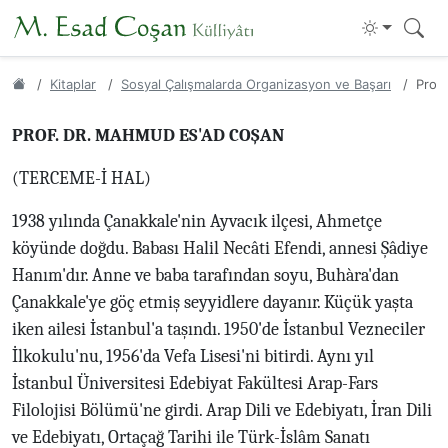
Kitaplar
Sosyal Çalışmalarda Organizasyon ve Başarı
Prof
PROF. DR. MAHMUD ES'AD COŞAN
(TERCEME-İ HAL)
1938 yılında Çanakkale'nin Ayvacık ilçesi, Ahmetçe
köyünde doğdu. Babası Halil Necâti Efendi, annesi Şâdiye
Hanım'dır. Anne ve baba tarafından soyu, Buhàra'dan
Çanakkale'ye göç etmiş seyyidlere dayanır. Küçük yaşta
iken ailesi İstanbul'a taşındı. 1950'de İstanbul Vezneciler
İlkokulu'nu, 1956'da Vefa Lisesi'ni bitirdi. Aynı yıl
İstanbul Üniversitesi Edebiyat Fakültesi Arap-Fars
Filolojisi Bölümü'ne girdi. Arap Dili ve Edebiyatı, İran Dili
ve Edebiyatı, Ortaçağ Tarihi ile Türk-İslâm Sanatı