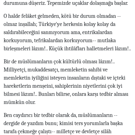
durumuna düşeriz. Tepemizde uçaklar dolaşmağa başlar.
O halde felâket gelmeden, kötü bir durum olmadan --
olmaz inşallah; Türkiye'ye herkesin kolay kolay da
saldırabileceğini sanmıyorum ama, entrikalardan
korkuyorum, tefrikalardan korkuyorum-- mutlaka
birleşmeleri lâzım!.. Küçük ihtilâfları halletmeleri lâzım!..
Bir de müslümanların çok kültürlü olması lâzım!..
Milliyetçi, mukaddesatçı, memleketin sahibi ve
memleketin iyiliğini isteyen insanların dıştaki ve içteki
hareketlerin menşeini, sahiplerinin niyetlerini çok iyi
bilmesi lâzım!.. Bunları bilirse, onlara karşı tedbir alması
mümkün olur.
Ben caydırıcı bir tedbir olarak da, müslümanların --
dergide de yazdım bunu; kimisi ters yorumlarla başka
tarafa çekmeğe çalıştı-- milletçe ve devletçe silâh