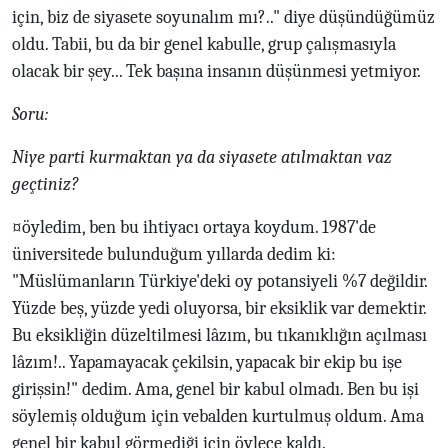
için, biz de siyasete soyunalım mı?.." diye düşündüğümüz
oldu. Tabii, bu da bir genel kabulle, grup çalışmasıyla
olacak bir şey... Tek başına insanın düşünmesi yetmiyor.
Soru:
Niye parti kurmaktan ya da siyasete atılmaktan vaz
geçtiniz?
¤öyledim, ben bu ihtiyacı ortaya koydum. 1987'de
üniversitede bulunduğum yıllarda dedim ki:
"Müslümanların Türkiye'deki oy potansiyeli %7 değildir.
Yüzde beş, yüzde yedi oluyorsa, bir eksiklik var demektir.
Bu eksikliğin düzeltilmesi lâzım, bu tıkanıklığın açılması
lâzım!.. Yapamayacak çekilsin, yapacak bir ekip bu işe
girişsin!" dedim. Ama, genel bir kabul olmadı. Ben bu işi
söylemiş olduğum için vebalden kurtulmuş oldum. Ama
genel bir kabul görmediği için öylece kaldı.