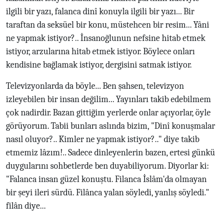
ilgili bir yazı, falanca dinî konuyla ilgili bir yazı... Bir
taraftan da seksüel bir konu, müstehcen bir resim... Yâni
ne yapmak istiyor?.. İnsanoğlunun nefsine hitab etmek
istiyor, arzularına hitab etmek istiyor. Böylece onları
kendisine bağlamak istiyor, dergisini satmak istiyor.
Televizyonlarda da böyle... Ben şahsen, televizyon
izleyebilen bir insan değilim... Yayınları takib edebilmem
çok nadirdir. Bazan gittiğim yerlerde onlar açıyorlar, öyle
görüyorum. Tabii bunları aslında bizim, "Dinî konuşmalar
nasıl oluyor?.. Kimler ne yapmak istiyor?.." diye takib
etmemiz lâzım!.. Sadece dinleyenlerin bazen, ertesi günkü
duygularını sohbetlerde ben duyabiliyorum. Diyorlar ki:
"Falanca insan güzel konuştu. Filanca İslâm'da olmayan
bir şeyi ileri sürdü. Filânca yalan söyledi, yanlış söyledi."
filân diye...