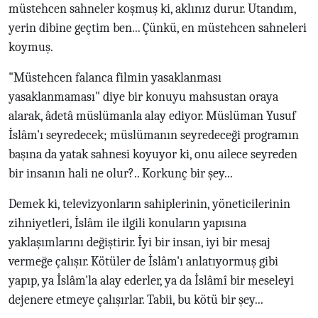
müstehcen sahneler koşmuş ki, aklınız durur. Utandım,
yerin dibine geçtim ben... Çünkü, en müstehcen sahneleri
koymuş.
"Müstehcen falanca filmin yasaklanması
yasaklanmaması" diye bir konuyu mahsustan oraya
alarak, âdetâ müslümanla alay ediyor. Müslüman Yusuf
İslâm'ı seyredecek; müslümanın seyredeceği programın
başına da yatak sahnesi koyuyor ki, onu ailece seyreden
bir insanın hali ne olur?.. Korkunç bir şey...
Demek ki, televizyonların sahiplerinin, yöneticilerinin
zihniyetleri, İslâm ile ilgili konuların yapısına
yaklaşımlarını değiştirir. İyi bir insan, iyi bir mesaj
vermeğe çalışır. Kötüler de İslâm'ı anlatıyormuş gibi
yapıp, ya İslâm'la alay ederler, ya da İslâmî bir meseleyi
dejenere etmeye çalışırlar. Tabii, bu kötü bir şey...