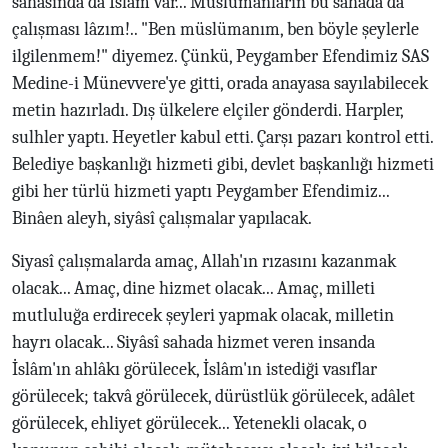
sahasında da İslâm var... Müslümanların bu sahada da
çalışması lâzım!.. "Ben müslümanım, ben böyle şeylerle
ilgilenmem!" diyemez. Çünkü, Peygamber Efendimiz SAS
Medine-i Münevvere'ye gitti, orada anayasa sayılabilecek
metin hazırladı. Dış ülkelere elçiler gönderdi. Harpler,
sulhler yaptı. Heyetler kabul etti. Çarşı pazarı kontrol etti.
Belediye başkanlığı hizmeti gibi, devlet başkanlığı hizmeti
gibi her türlü hizmeti yaptı Peygamber Efendimiz...
Binâen aleyh, siyâsî çalışmalar yapılacak.
Siyasî çalışmalarda amaç, Allah'ın rızasını kazanmak
olacak... Amaç, dine hizmet olacak... Amaç, milleti
mutluluğa erdirecek şeyleri yapmak olacak, milletin
hayrı olacak... Siyâsî sahada hizmet veren insanda
İslâm'ın ahlâkı görülecek, İslâm'ın istediği vasıflar
görülecek; takvâ görülecek, dürüstlük görülecek, adâlet
görülecek, ehliyet görülecek... Yetenekli olacak, o