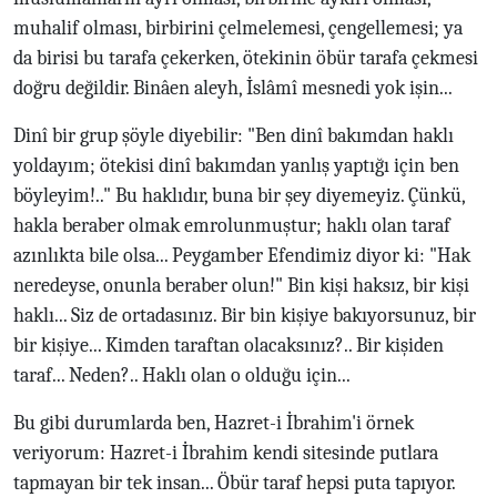
muhalif olması, birbirini çelmelemesi, çengellemesi; ya
da birisi bu tarafa çekerken, ötekinin öbür tarafa çekmesi
doğru değildir. Binâen aleyh, İslâmî mesnedi yok işin...
Dinî bir grup şöyle diyebilir: "Ben dinî bakımdan haklı
yoldayım; ötekisi dinî bakımdan yanlış yaptığı için ben
böyleyim!.." Bu haklıdır, buna bir şey diyemeyiz. Çünkü,
hakla beraber olmak emrolunmuştur; haklı olan taraf
azınlıkta bile olsa... Peygamber Efendimiz diyor ki: "Hak
neredeyse, onunla beraber olun!" Bin kişi haksız, bir kişi
haklı... Siz de ortadasınız. Bir bin kişiye bakıyorsunuz, bir
bir kişiye... Kimden taraftan olacaksınız?.. Bir kişiden
taraf... Neden?.. Haklı olan o olduğu için...
Bu gibi durumlarda ben, Hazret-i İbrahim'i örnek
veriyorum: Hazret-i İbrahim kendi sitesinde putlara
tapmayan bir tek insan... Öbür taraf hepsi puta tapıyor.