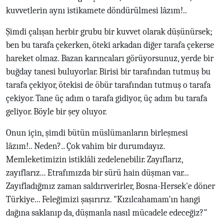
kuvvetlerin aynı istikamete döndürülmesi lâzım!..
Şimdi çalışan herbir grubu bir kuvvet olarak düşünürsek;
ben bu tarafa çekerken, öteki arkadan diğer tarafa çekerse
hareket olmaz. Bazan karıncaları görüyorsunuz, yerde bir
buğday tanesi buluyorlar. Birisi bir tarafından tutmuş bu
tarafa çekiyor, ötekisi de öbür tarafından tutmuş o tarafa
çekiyor. Tane üç adım o tarafa gidiyor, üç adım bu tarafa
geliyor. Böyle bir şey oluyor.
Onun için, şimdi bütün müslümanların birleşmesi
lâzım!.. Neden?.. Çok vahim bir durumdayız.
Memleketimizin istiklâli zedelenebilir. Zayıflarız,
zayıflarız... Etrafımızda bir sürü hain düşman var...
Zayıfladığmız zaman saldırıverirler, Bosna-Hersek'e döner
Türkiye... Feleğimizi şaşırırız. "Kızılcahamam'ın hangi
dağına saklanıp da, düşmanla nasıl mücadele edeceğiz?"