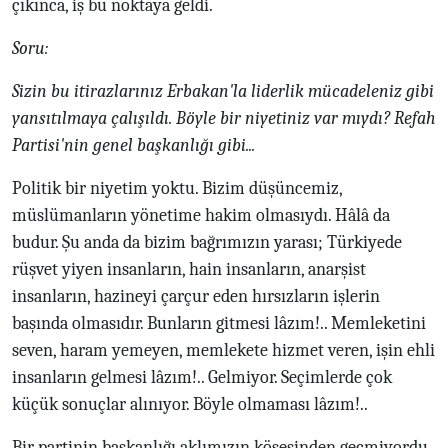
çıkınca, iş bu noktaya geldi.
Soru:
Sizin bu itirazlarınız Erbakan'la liderlik mücadeleniz gibi
yansıtılmaya çalışıldı. Böyle bir niyetiniz var mıydı? Refah
Partisi'nin genel başkanlığı gibi...
Politik bir niyetim yoktu. Bizim düşüncemiz,
müslümanların yönetime hakim olmasıydı. Hâlâ da
budur. Şu anda da bizim bağrımızın yarası; Türkiyede
rüşvet yiyen insanların, hain insanların, anarşist
insanların, hazineyi çarçur eden hırsızların işlerin
başında olmasıdır. Bunların gitmesi lâzım!.. Memleketini
seven, haram yemeyen, memlekete hizmet veren, işin ehli
insanların gelmesi lâzım!.. Gelmiyor. Seçimlerde çok
küçük sonuçlar alınıyor. Böyle olmaması lâzım!..
Bir partinin başkanlığı aklımızın köşesinden geçmiyordu.