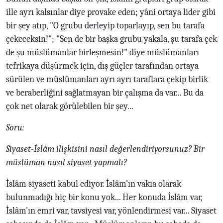
ille ayrı kalsınlar diye provake eden; yâni ortaya lider gibi
bir şey atıp, "O grubu derleyip toparlayıp, sen bu tarafa
çekeceksin!"; "Sen de bir başka grubu yakala, şu tarafa çek
de şu müslümanlar birleşmesin!" diye müslümanları
tefrikaya düşürmek için, dış güçler tarafından ortaya
sürülen ve müslümanları ayrı ayrı taraflara çekip birlik
ve beraberliğini sağlatmayan bir çalışma da var... Bu da
çok net olarak görülebilen bir şey...
Soru:
Siyaset-İslâm ilişkisini nasıl değerlendiriyorsunuz? Bir
müslüman nasıl siyaset yapmalı?
İslâm siyaseti kabul ediyor. İslâm'ın vakıa olarak
bulunmadığı hiç bir konu yok... Her konuda İslâm var,
İslâm'ın emri var, tavsiyesi var, yönlendirmesi var... Siyaset