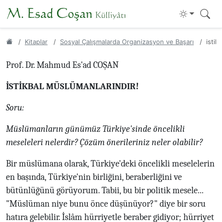
Kitaplar
Sosyal Çalışmalarda Organizasyon ve Başarı
istik
Prof. Dr. Mahmud Es'ad COŞAN
İSTİKBAL MÜSLÜMANLARINDIR!
Soru:
Müslümanların günümüz Türkiye'sinde öncelikli
meseleleri nelerdir? Çözüm önerileriniz neler olabilir?
Bir müslümana olarak, Türkiye'deki öncelikli meselelerin
en başında, Türkiye'nin birliğini, beraberliğini ve
bütünlüğünü görüyorum. Tabii, bu bir politik mesele...
"Müslüman niye bunu önce düşünüyor?" diye bir soru
hatıra gelebilir. İslâm hürriyetle beraber gidiyor; hürriyet