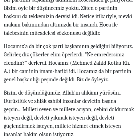
Bizim öyle bir düşüncemiz yoktu. Zâten o partinin
başkanı da tekkemizin dervişi idi. Netice itibariyle, mevki
makam bakımından altımızda bir insandı. Hoca ile
talebesinin mücadelesi sözkonusu değildir.
Hocamız'a da bir çok parti başkanının geldiğini biliyoruz.
Gelirler, diz çökerler, elini öperlerdi. "Ne emredersiniz
efendim?" derlerdi. Hocamız (Mehmed Zâhid Kotku Rh.
A.) bir caminin imam-hatibi idi. Hocamız da bir partinin
genel başkanlığı peşinde değildi. Biz de öyleyiz.
Bizim de düşündüğümüz, Allah'ın ahkâmı yürüsün...
Dürüstlük ve ahlâk sahibi insanlar devletin başına
geçsin... Milleti seven ve millete acıyan; cebini doldurmak
isteyen değil, devleti yıkmak isteyen değil, devleti
güçlendirmek isteyen, millete hizmet etmek isteyen
insanlar hakim olsun istiyoruz.