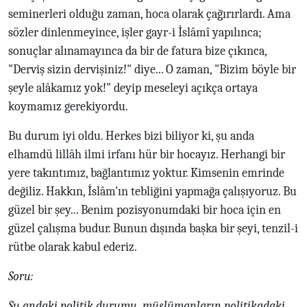
seminerleri olduğu zaman, hoca olarak çağırırlardı. Ama
sözler dinlenmeyince, işler gayr-i İslâmî yapılınca;
sonuçlar alınamayınca da bir de fatura bize çıkınca,
"Derviş sizin dervişiniz!" diye... O zaman, "Bizim böyle bir
şeyle alâkamız yok!" deyip meseleyi açıkça ortaya
koymamız gerekiyordu.
Bu durum iyi oldu. Herkes bizi biliyor ki, şu anda
elhamdü lillâh ilmi irfanı hür bir hocayız. Herhangi bir
yere takıntımız, bağlantımız yoktur. Kimsenin emrinde
değiliz. Hakkın, İslâm'ın tebliğini yapmağa çalışıyoruz. Bu
güzel bir şey... Benim pozisyonumdaki bir hoca için en
güzel çalışma budur. Bunun dışında başka bir şeyi, tenzil-i
rütbe olarak kabul ederiz.
Soru:
Şu andaki politik durumu, müslümanların politikadaki