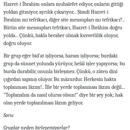
Hazret-i İbrahim onlara muhalefet ediyor, onların gittiği
yoldan gitmiyor, ayrılık çıkarıyor... Şimdi Hazret-i
İbrahim mi tefrikacı, diğer site mensupları mı tefrikacı?..
Bütün site mensupları tefrikacı, Hazret-i İbrâhim doğru
yolda... Çünkü, hakla beraber olmak kuvvetlilik oluyor,
doğru oluyor.
Bir grup eğer bid'at işliyorsa, haram işliyorsa; burdaki
grup da sünnet yolunda yürüyor, helâl işler yapıyorsa; bu
burda durabilir, onunla birleşmez. Çünkü, o zâten dinî
çığırdan sapmış oluyor. Bu mâzurdur. Herkesin hakta
toplanması lâzım!.. İlle bir yerde toplanması lâzım değil...
"Toplanalım da nasıl olursa olsun!" diye bir şey yok; hak
olan yerde toplanılması lâzım geliyor.
Soru:
Gruplar neden birleşemiyorlar?