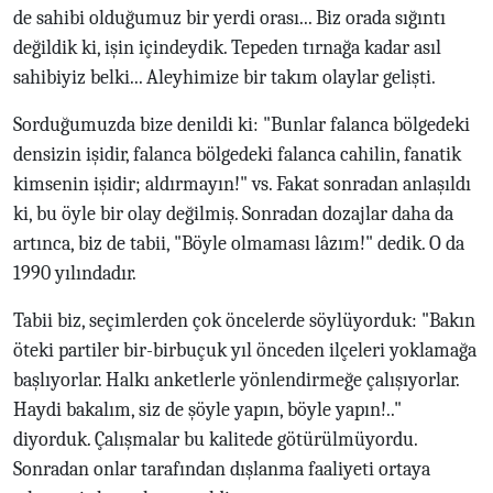
de sahibi olduğumuz bir yerdi orası... Biz orada sığıntı
değildik ki, işin içindeydik. Tepeden tırnağa kadar asıl
sahibiyiz belki... Aleyhimize bir takım olaylar gelişti.
Sorduğumuzda bize denildi ki: "Bunlar falanca bölgedeki
densizin işidir, falanca bölgedeki falanca cahilin, fanatik
kimsenin işidir; aldırmayın!" vs. Fakat sonradan anlaşıldı
ki, bu öyle bir olay değilmiş. Sonradan dozajlar daha da
artınca, biz de tabii, "Böyle olmaması lâzım!" dedik. O da
1990 yılındadır.
Tabii biz, seçimlerden çok öncelerde söylüyorduk: "Bakın
öteki partiler bir-birbuçuk yıl önceden ilçeleri yoklamağa
başlıyorlar. Halkı anketlerle yönlendirmeğe çalışıyorlar.
Haydi bakalım, siz de şöyle yapın, böyle yapın!.."
diyorduk. Çalışmalar bu kalitede götürülmüyordu.
Sonradan onlar tarafından dışlanma faaliyeti ortaya