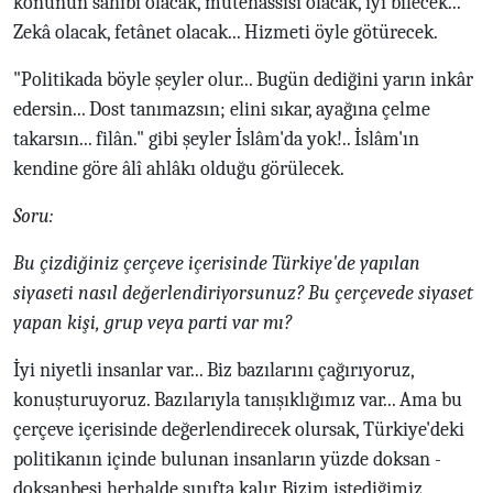
konunun sahibi olacak, mütehassısı olacak, iyi bilecek...
Zekâ olacak, fetânet olacak... Hizmeti öyle götürecek.
"Politikada böyle şeyler olur... Bugün dediğini yarın inkâr
edersin... Dost tanımazsın; elini sıkar, ayağına çelme
takarsın... filân." gibi şeyler İslâm'da yok!.. İslâm'ın
kendine göre âlî ahlâkı olduğu görülecek.
Soru:
Bu çizdiğiniz çerçeve içerisinde Türkiye'de yapılan
siyaseti nasıl değerlendiriyorsunuz? Bu çerçevede siyaset
yapan kişi, grup veya parti var mı?
İyi niyetli insanlar var... Biz bazılarını çağırıyoruz,
konuşturuyoruz. Bazılarıyla tanışıklığımız var... Ama bu
çerçeve içerisinde değerlendirecek olursak, Türkiye'deki
politikanın içinde bulunan insanların yüzde doksan -
doksanbeşi herhalde sınıfta kalır. Bizim istediğimiz