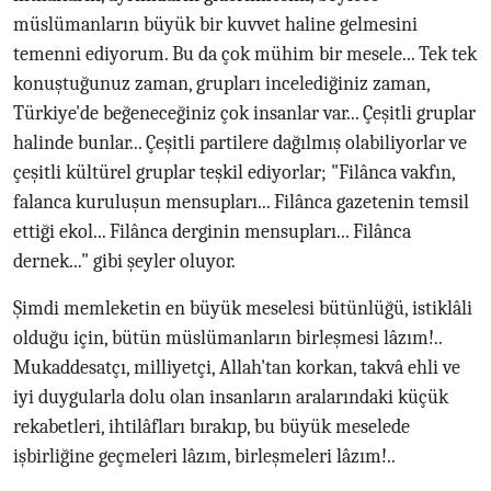
müslümanların büyük bir kuvvet haline gelmesini
temenni ediyorum. Bu da çok mühim bir mesele... Tek tek
konuştuğunuz zaman, grupları incelediğiniz zaman,
Türkiye'de beğeneceğiniz çok insanlar var... Çeşitli gruplar
halinde bunlar... Çeşitli partilere dağılmış olabiliyorlar ve
çeşitli kültürel gruplar teşkil ediyorlar; "Filânca vakfın,
falanca kuruluşun mensupları... Filânca gazetenin temsil
ettiği ekol... Filânca derginin mensupları... Filânca
dernek..." gibi şeyler oluyor.
Şimdi memleketin en büyük meselesi bütünlüğü, istiklâli
olduğu için, bütün müslümanların birleşmesi lâzım!..
Mukaddesatçı, milliyetçi, Allah'tan korkan, takvâ ehli ve
iyi duygularla dolu olan insanların aralarındaki küçük
rekabetleri, ihtilâfları bırakıp, bu büyük meselede
işbirliğine geçmeleri lâzım, birleşmeleri lâzım!..