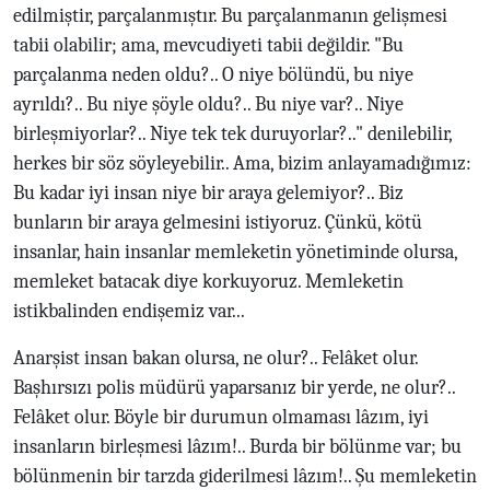
edilmiştir, parçalanmıştır. Bu parçalanmanın gelişmesi
tabii olabilir; ama, mevcudiyeti tabii değildir. "Bu
parçalanma neden oldu?.. O niye bölündü, bu niye
ayrıldı?.. Bu niye şöyle oldu?.. Bu niye var?.. Niye
birleşmiyorlar?.. Niye tek tek duruyorlar?.." denilebilir,
herkes bir söz söyleyebilir.. Ama, bizim anlayamadığımız:
Bu kadar iyi insan niye bir araya gelemiyor?.. Biz
bunların bir araya gelmesini istiyoruz. Çünkü, kötü
insanlar, hain insanlar memleketin yönetiminde olursa,
memleket batacak diye korkuyoruz. Memleketin
istikbalinden endişemiz var...
Anarşist insan bakan olursa, ne olur?.. Felâket olur.
Başhırsızı polis müdürü yaparsanız bir yerde, ne olur?..
Felâket olur. Böyle bir durumun olmaması lâzım, iyi
insanların birleşmesi lâzım!.. Burda bir bölünme var; bu
bölünmenin bir tarzda giderilmesi lâzım!.. Şu memleketin