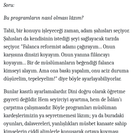
Soru:
Bu programların nasıl olması lâzım?
Tabii, bir konuyu işleyeceği zaman, adam şahısları seçiyor.
Şahısları da kendisinin istediği şeyi sağlayacak tarzda
seçiyor. "Falanca reformist adamı çağırayım... Onun
karşısına dinsizi koyayım. Onun yanına filâncayı
koyayım... Bir de müslümanların beğendiği falanca
kimseyi alayım. Ama ona baskı yapalım, onu aciz duruma
düşürelim, tepeleyelim!" diye böyle ayarlayabiliyorlar.
Bunlar kasıtlı ayarlamalardır. Dini doğru olarak öğretme
gayreti değildir. Hem seyirciyi ayartma, hem de İslâm'ı
çarpıtma çalışmasıdır. Böyle programları müslüman
kardeşlerimizin ya seyretmemesi lâzım; ya da buradaki
oyunları, dalavereleri, yanlışlıkları müsbet kanaate sahip
kimselerin ciddî alimlerle konuşarak ortaya koyması