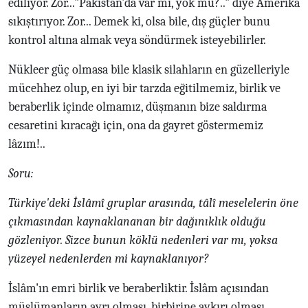
ediliyor. Zor..."Pakistan'da var mı, yok mu?.." diye Amerika
sıkıştırıyor. Zor... Demek ki, olsa bile, dış güçler bunu
kontrol altına almak veya söndürmek isteyebilirler.
Nükleer güç olmasa bile klasik silahların en güzelleriyle
mücehhez olup, en iyi bir tarzda eğitilmemiz, birlik ve
beraberlik içinde olmamız, düşmanın bize saldırma
cesaretini kıracağı için, ona da gayret göstermemiz
lâzım!..
Soru:
Türkiye'deki İslâmî gruplar arasında, tâlî meselelerin öne
çıkmasından kaynaklananan bir dağınıklık olduğu
gözleniyor. Sizce bunun köklü nedenleri var mı, yoksa
yüzeyel nedenlerden mi kaynaklanıyor?
İslâm'ın emri birlik ve beraberliktir. İslâm açısından
müslümanların ayrı olması, birbirine aykırı olması,