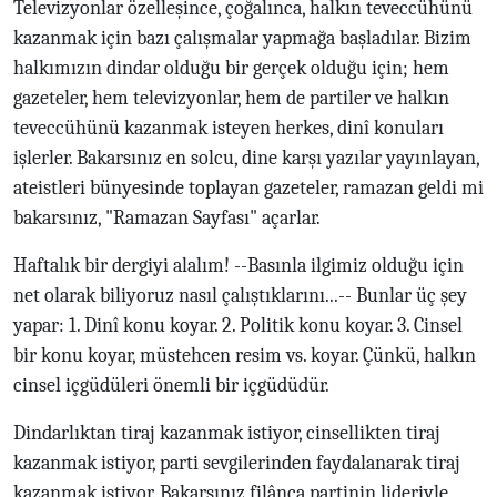
Televizyonlar özelleşince, çoğalınca, halkın teveccühünü
kazanmak için bazı çalışmalar yapmağa başladılar. Bizim
halkımızın dindar olduğu bir gerçek olduğu için; hem
gazeteler, hem televizyonlar, hem de partiler ve halkın
teveccühünü kazanmak isteyen herkes, dinî konuları
işlerler. Bakarsınız en solcu, dine karşı yazılar yayınlayan,
ateistleri bünyesinde toplayan gazeteler, ramazan geldi mi
bakarsınız, "Ramazan Sayfası" açarlar.
Haftalık bir dergiyi alalım! --Basınla ilgimiz olduğu için
net olarak biliyoruz nasıl çalıştıklarını...-- Bunlar üç şey
yapar: 1. Dinî konu koyar. 2. Politik konu koyar. 3. Cinsel
bir konu koyar, müstehcen resim vs. koyar. Çünkü, halkın
cinsel içgüdüleri önemli bir içgüdüdür.
Dindarlıktan tiraj kazanmak istiyor, cinsellikten tiraj
kazanmak istiyor, parti sevgilerinden faydalanarak tiraj
kazanmak istiyor. Bakarsınız filânca partinin lideriyle