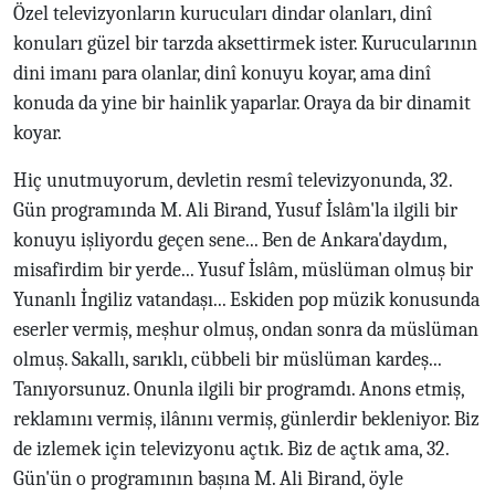
Özel televizyonların kurucuları dindar olanları, dinî
konuları güzel bir tarzda aksettirmek ister. Kurucularının
dini imanı para olanlar, dinî konuyu koyar, ama dinî
konuda da yine bir hainlik yaparlar. Oraya da bir dinamit
koyar.
Hiç unutmuyorum, devletin resmî televizyonunda, 32.
Gün programında M. Ali Birand, Yusuf İslâm'la ilgili bir
konuyu işliyordu geçen sene... Ben de Ankara'daydım,
misafirdim bir yerde... Yusuf İslâm, müslüman olmuş bir
Yunanlı İngiliz vatandaşı... Eskiden pop müzik konusunda
eserler vermiş, meşhur olmuş, ondan sonra da müslüman
olmuş. Sakallı, sarıklı, cübbeli bir müslüman kardeş...
Tanıyorsunuz. Onunla ilgili bir programdı. Anons etmiş,
reklamını vermiş, ilânını vermiş, günlerdir bekleniyor. Biz
de izlemek için televizyonu açtık. Biz de açtık ama, 32.
Gün'ün o programının başına M. Ali Birand, öyle