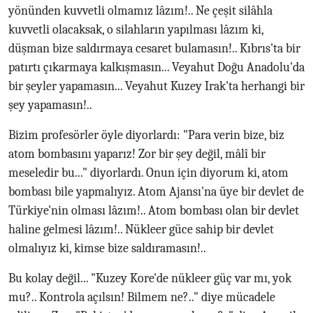
yönünden kuvvetli olmamız lâzım!.. Ne çeşit silâhla
kuvvetli olacaksak, o silahların yapılması lâzım ki,
düşman bize saldırmaya cesaret bulamasın!.. Kıbrıs'ta bir
patırtı çıkarmaya kalkışmasın... Veyahut Doğu Anadolu'da
bir şeyler yapamasın... Veyahut Kuzey Irak'ta herhangi bir
şey yapamasın!..
Bizim profesörler öyle diyorlardı: "Para verin bize, biz
atom bombasını yaparız! Zor bir şey değil, mâlî bir
meseledir bu..." diyorlardı. Onun için diyorum ki, atom
bombası bile yapmalıyız. Atom Ajansı'na üye bir devlet de
Türkiye'nin olması lâzım!.. Atom bombası olan bir devlet
haline gelmesi lâzım!.. Nükleer güce sahip bir devlet
olmalıyız ki, kimse bize saldıramasın!..
Bu kolay değil... "Kuzey Kore'de nükleer güç var mı, yok
mu?.. Kontrola açılsın! Bilmem ne?.." diye mücadele