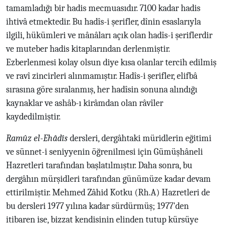
tamamladığı bir hadis mecmuasıdır. 7100 kadar hadis
ihtivâ etmektedir. Bu hadîs-i şerifler, dînin esaslarıyla
ilgili, hükümleri ve mânâları açık olan hadîs-i şeriflerdir
ve muteber hadis kitaplarından derlenmiştir.
Ezberlenmesi kolay olsun diye kısa olanlar tercih edilmiş
ve ravî zincirleri alınmamıştır. Hadîs-i şerifler, elifbâ
sırasına göre sıralanmış, her hadîsin sonuna alındığı
kaynaklar ve ashâb-ı kirâmdan olan râvîler
kaydedilmiştir.
Ramûz el-Ehâdîs
dersleri, dergâhtaki müridlerin eğitimi
ve sünnet-i seniyyenin öğrenilmesi için Gümüşhâneli
Hazretleri tarafından başlatılmıştır. Daha sonra, bu
dergâhın mürşidleri tarafından günümüze kadar devam
ettirilmiştir. Mehmed Zâhid Kotku (Rh.A) Hazretleri de
bu dersleri 1977 yılına kadar sürdürmüş; 1977'den
itibaren ise, bizzat kendisinin elinden tutup kürsüye