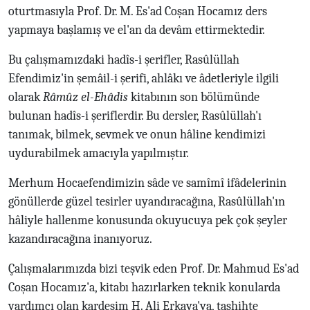
oturtmasıyla Prof. Dr. M. Es'ad Coşan Hocamız ders
yapmaya başlamış ve el'an da devâm ettirmektedir.
Bu çalışmamızdaki hadîs-i şerifler, Rasûlüllah
Efendimiz'in şemâil-i şerifi, ahlâkı ve âdetleriyle ilgili
olarak
Râmûz el-Ehâdis
kitabının son bölümünde
bulunan hadîs-i şeriflerdir. Bu dersler, Rasûlüllah'ı
tanımak, bilmek, sevmek ve onun hâline kendimizi
uydurabilmek amacıyla yapılmıştır.
Merhum Hocaefendimizin sâde ve samîmî ifâdelerinin
gönüllerde güzel tesirler uyandıracağına, Rasûlüllah'ın
hâliyle hallenme konusunda okuyucuya pek çok şeyler
kazandıracağına inanıyoruz.
Çalışmalarımızda bizi teşvik eden Prof. Dr. Mahmud Es'ad
Coşan Hocamız'a, kitabı hazırlarken teknik konularda
yardımcı olan kardeşim H. Ali Erkaya'ya, tashihte