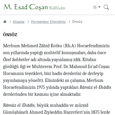
Kitaplar
Peygamber Efendimiz
Önsöz
ÖNSÖZ
Merhum Mehmed Zâhid Kotku (Rh.A) Hocaefendimizin
son yıllarında yaptığı muhtelif konuşmaları, daha önce
Özel Sohbetler
adı altında yayınlamış idik. Kitabın
gördüğü ilgi ve Muhterem Prof. Dr. Mahmud Es'ad Coşan
Hocamızın teşvikleri, bizi hadis derslerini de derleyip
yayınlamaya yöneltti. Elinizdeki şu çalışma, Merhum
Hocaefendimizin 1975 yılında yaptıkları
Râmûz el-Ehâdîs
derslerinden bir kısmını içine almaktadır.
Râmûz el-Ehâdîs,
büyük muhaddis ve mürşid
Gümüşhâneli Ahmed Ziyâeddin Hazretleri'nin 1875'lerde