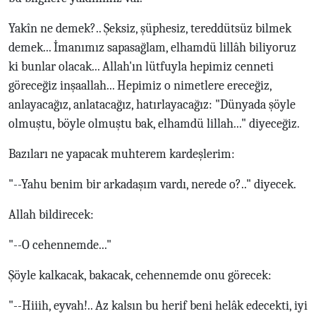
Yakîn ne demek?.. Şeksiz, şüphesiz, tereddütsüz bilmek
demek... İmanımız sapasağlam, elhamdü lillâh biliyoruz
ki bunlar olacak... Allah'ın lütfuyla hepimiz cenneti
göreceğiz inşaallah... Hepimiz o nimetlere ereceğiz,
anlayacağız, anlatacağız, hatırlayacağız: "Dünyada şöyle
olmuştu, böyle olmuştu bak, elhamdü lillah..." diyeceğiz.
Bazıları ne yapacak muhterem kardeşlerim:
"--Yahu benim bir arkadaşım vardı, nerede o?.." diyecek.
Allah bildirecek:
"--O cehennemde..."
Şöyle kalkacak, bakacak, cehennemde onu görecek:
"--Hiiih, eyvah!.. Az kalsın bu herif beni helâk edecekti, iyi