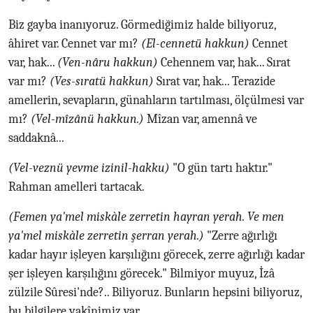
Biz gayba inanıyoruz. Görmediğimiz halde biliyoruz,
âhiret var. Cennet var mı?
(El-cennetü hakkun)
Cennet
var, hak...
(Ven-nâru hakkun)
Cehennem var, hak... Sırat
var mı?
(Ves-sıratü hakkun)
Sırat var, hak... Terazide
amellerin, sevapların, günahların tartılması, ölçülmesi var
mı?
(Vel-mîzânü hakkun.)
Mîzan var, amennâ ve
saddaknâ...
(Vel-veznü yevme izinil-hakku)
"O gün tartı haktır."
Rahman amelleri tartacak.
(Femen ya'mel miskàle zerretin hayran yerah. Ve men
ya'mel miskàle zerretin şerran yerah.)
"Zerre ağırlığı
kadar hayır işleyen karşılığını görecek, zerre ağırlığı kadar
şer işleyen karşılığını görecek." Bilmiyor muyuz, İzâ
zülzile Sûresi'nde?.. Biliyoruz. Bunların hepsini biliyoruz,
bu bilgilere yakînimiz var.