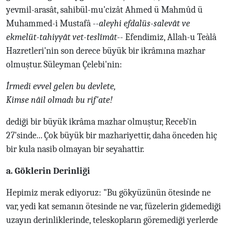
yevmil-arasât, sahibül-mu'cizât Ahmed ü Mahmûd ü
Muhammed-i Mustafâ --
aleyhi efdalüs-salevât ve
ekmelüt-tahiyyât vet-teslîmât
-- Efendimiz, Allah-u Teàlâ
Hazretleri'nin son derece büyük bir ikrâmına mazhar
olmuştur. Süleyman Çelebi'nin:
İrmedi evvel gelen bu devlete,
Kimse nâil olmadı bu rif'ate!
dediği bir büyük ikrâma mazhar olmuştur, Receb'in
27'sinde... Çok büyük bir mazhariyettir, daha önceden hiç
bir kula nasib olmayan bir seyahattir.
a. Göklerin Derinliği
Hepimiz merak ediyoruz: "Bu gökyüzünün ötesinde ne
var, yedi kat semanın ötesinde ne var, füzelerin gidemediği
uzayın derinliklerinde, teleskopların göremediği yerlerde