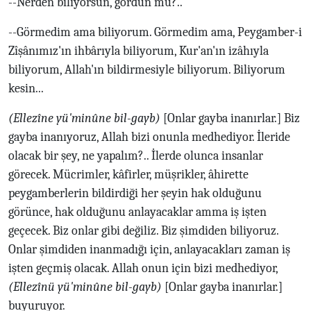
--Nerden biliyorsun, gördün mü?..
--Görmedim ama biliyorum. Görmedim ama, Peygamber-i
Zîşânımız'ın ihbârıyla biliyorum, Kur'an'ın izâhıyla
biliyorum, Allah'ın bildirmesiyle biliyorum. Biliyorum
kesin...
(Ellezîne yü'minûne bil-gayb)
[Onlar gayba inanırlar.] Biz
gayba inanıyoruz, Allah bizi onunla medhediyor. İleride
olacak bir şey, ne yapalım?.. İlerde olunca insanlar
görecek. Mücrimler, kâfirler, müşrikler, âhirette
peygamberlerin bildirdiği her şeyin hak olduğunu
görünce, hak olduğunu anlayacaklar amma iş işten
geçecek. Biz onlar gibi değiliz. Biz şimdiden biliyoruz.
Onlar şimdiden inanmadığı için, anlayacakları zaman iş
işten geçmiş olacak. Allah onun için bizi medhediyor,
(Ellezînü yü'minûne bil-gayb)
[Onlar gayba inanırlar.]
buyuruyor.