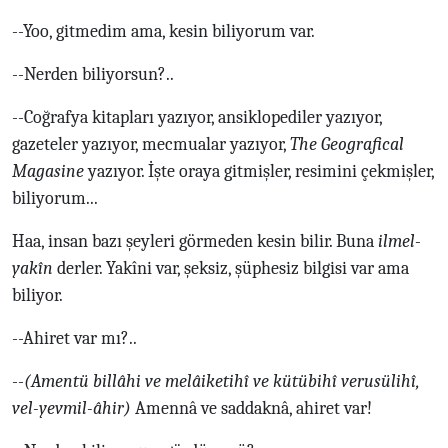
--Yoo, gitmedim ama, kesin biliyorum var.
--Nerden biliyorsun?..
--Coğrafya kitapları yazıyor, ansiklopediler yazıyor,
gazeteler yazıyor, mecmualar yazıyor,
The Geografical
Magasine
yazıyor. İşte oraya gitmişler, resimini çekmişler,
biliyorum...
Haa, insan bazı şeyleri görmeden kesin bilir. Buna
ilmel-
yakîn
derler. Yakîni var, şeksiz, şüphesiz bilgisi var ama
biliyor.
--Ahiret var mı?..
--
(Amentü billâhi ve melâiketihî ve kütübihî verusülihî,
vel-yevmil-âhir)
Amennâ ve saddaknâ, ahiret var!