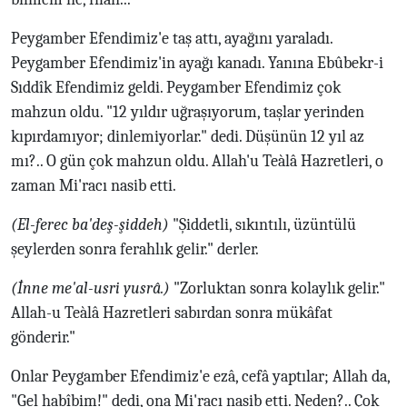
Peygamber Efendimiz'e taş attı, ayağını yaraladı.
Peygamber Efendimiz'in ayağı kanadı. Yanına Ebûbekr-i
Sıddîk Efendimiz geldi. Peygamber Efendimiz çok
mahzun oldu. "12 yıldır uğraşıyorum, taşlar yerinden
kıpırdamıyor; dinlemiyorlar." dedi. Düşünün 12 yıl az
mı?.. O gün çok mahzun oldu. Allah'u Teàlâ Hazretleri, o
zaman Mi'racı nasib etti.
(El-ferec ba'deş-şiddeh)
"Şiddetli, sıkıntılı, üzüntülü
şeylerden sonra ferahlık gelir." derler.
(İnne me'al-usri yusrâ.)
"Zorluktan sonra kolaylık gelir."
Allah-u Teàlâ Hazretleri sabırdan sonra mükâfat
gönderir."
Onlar Peygamber Efendimiz'e ezâ, cefâ yaptılar; Allah da,
"Gel habîbim!" dedi, ona Mi'racı nasib etti. Neden?.. Çok