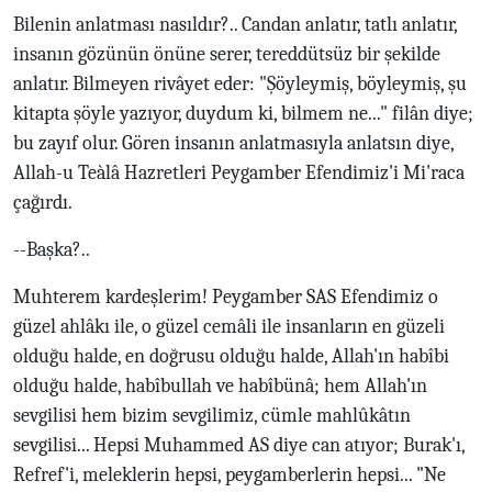
Bilenin anlatması nasıldır?.. Candan anlatır, tatlı anlatır,
insanın gözünün önüne serer, tereddütsüz bir şekilde
anlatır. Bilmeyen rivâyet eder: "Şöyleymiş, böyleymiş, şu
kitapta şöyle yazıyor, duydum ki, bilmem ne..." filân diye;
bu zayıf olur. Gören insanın anlatmasıyla anlatsın diye,
Allah-u Teàlâ Hazretleri Peygamber Efendimiz'i Mi'raca
çağırdı.
--Başka?..
Muhterem kardeşlerim! Peygamber SAS Efendimiz o
güzel ahlâkı ile, o güzel cemâli ile insanların en güzeli
olduğu halde, en doğrusu olduğu halde, Allah'ın habîbi
olduğu halde, habîbullah ve habîbünâ; hem Allah'ın
sevgilisi hem bizim sevgilimiz, cümle mahlûkâtın
sevgilisi... Hepsi Muhammed AS diye can atıyor; Burak'ı,
Refref'i, meleklerin hepsi, peygamberlerin hepsi... "Ne