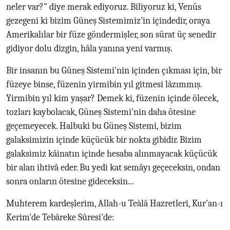
neler var?" diye merak ediyoruz. Biliyoruz ki, Venüs
gezegeni ki bizim Güneş Sistemimiz'in içindedir, oraya
Amerikalılar bir füze göndermişler, son sürat üç senedir
gidiyor dolu dizgin, hâla yanına yeni varmış.
Bir insanın bu Güneş Sistemi'nin içinden çıkması için, bir
füzeye binse, füzenin yirmibin yıl gitmesi lâzımmış.
Yirmibin yıl kim yaşar? Demek ki, füzenin içinde ölecek,
tozları kaybolacak, Güneş Sistemi'nin daha ötesine
geçemeyecek. Halbuki bu Güneş Sistemi, bizim
galaksimizin içinde küçücük bir nokta gibidir. Bizim
galaksimiz kâinatın içinde hesaba alınmayacak küçücük
bir alan ihtivâ eder. Bu yedi kat semâyı geçeceksin, ondan
sonra onların ötesine gideceksin...
Muhterem kardeşlerim, Allah-u Teàlâ Hazretleri, Kur'an-ı
Kerim'de Tebâreke Sûresi'de: