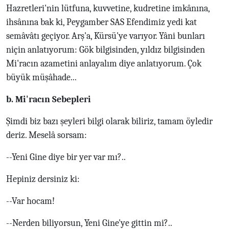
Hazretleri'nin lütfuna, kuvvetine, kudretine imkânına,
ihsânına bak ki, Peygamber SAS Efendimiz yedi kat
semâvâtı geçiyor. Arş'a, Kürsü'ye varıyor. Yâni bunları
niçin anlatıyorum: Gök bilgisinden, yıldız bilgisinden
Mi'racın azametini anlayalım diye anlatıyorum. Çok
büyük müşâhade...
b. Mi'racın Sebepleri
Şimdi biz bazı şeyleri bilgi olarak biliriz, tamam öyledir
deriz. Meselâ sorsam:
--Yeni Gine diye bir yer var mı?..
Hepiniz dersiniz ki:
--Var hocam!
--Nerden biliyorsun, Yeni Gine'ye gittin mi?..