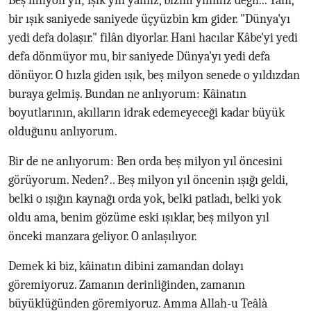
Beş milyon yıl; ışık yılı yalnız, bizim yılımız değil... Yâni,
bir ışık saniyede saniyede üçyüzbin km gider. "Dünya'yı
yedi defa dolaşır." filân diyorlar. Hani hacılar Kâbe'yi yedi
defa dönmüyor mu, bir saniyede Dünya'yı yedi defa
dönüyor. O hızla giden ışık, beş milyon senede o yıldızdan
buraya gelmiş. Bundan ne anlıyorum: Kâinatın
boyutlarının, akılların idrak edemeyeceği kadar büyük
olduğunu anlıyorum.
Bir de ne anlıyorum: Ben orda beş milyon yıl öncesini
görüyorum. Neden?.. Beş milyon yıl öncenin ışığı geldi,
belki o ışığın kaynağı orda yok, belki patladı, belki yok
oldu ama, benim gözüme eski ışıklar, beş milyon yıl
önceki manzara geliyor. O anlaşılıyor.
Demek ki biz, kâinatın dibini zamandan dolayı
göremiyoruz. Zamanın derinliğinden, zamanın
büyüklüğünden göremiyoruz. Amma Allah-u Teâlà