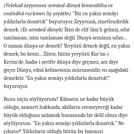
(Velekad zeyyennes-semâed-dünyâ bimesabîha ve
cealnâhâ rucûmen liş-şeyâtîn)
"Biz en yakın semâyı
yıldızlarla donattık" buyuruyor. Zeyyennâ, zînetlendirdik
demek.
(Es-semâed-dünyâ)
İkisi de elif-lâm'lı gelmiş, sıfat
tamlaması; isim tamlaması değil. Dünya semânın sıfatı...
O zaman dünya ne demek? Yeryüzü demek değil, en yakın
demek, bu kesin... Zâten, bizim yeryüzü Kur'an-ı
Kerim'de, hadis-i şerifte dünya diye geçmez, arz diye
geçer. Dünya, ednâ kelimesinin müennesidir, en aşağıdaki
demektir. "En yakın semâyı yıldızlarla donattık!"
buyuruyor.
Bunu niçin söylüyorum? Kâinatın ne kadar büyük
olduğu, azameti hakkında, akılların eremeyeceği kadar
büyük olduğunu anlamak hususunda bir delil olsun diye
söylüyorum. "En yakın semâyı yıldızlarla donattık." Ne
çıkıyor? Yıldızların olduğu bütün bu başımızı