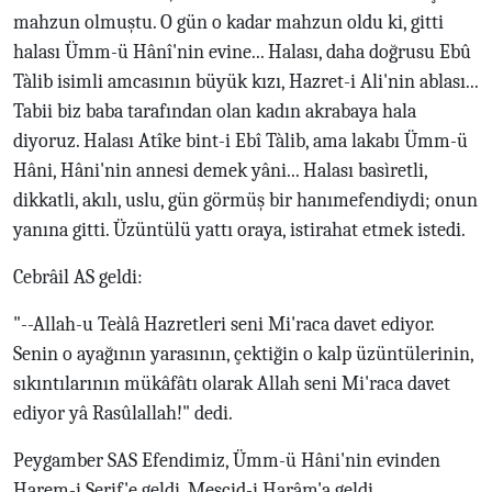
mahzun olmuştu. O gün o kadar mahzun oldu ki, gitti
halası Ümm-ü Hânî'nin evine... Halası, daha doğrusu Ebû
Tàlib isimli amcasının büyük kızı, Hazret-i Ali'nin ablası...
Tabii biz baba tarafından olan kadın akrabaya hala
diyoruz. Halası Atîke bint-i Ebî Tàlib, ama lakabı Ümm-ü
Hâni, Hâni'nin annesi demek yâni... Halası basìretli,
dikkatli, akılı, uslu, gün görmüş bir hanımefendiydi; onun
yanına gitti. Üzüntülü yattı oraya, istirahat etmek istedi.
Cebrâil AS geldi:
"--Allah-u Teàlâ Hazretleri seni Mi'raca davet ediyor.
Senin o ayağının yarasının, çektiğin o kalp üzüntülerinin,
sıkıntılarının mükâfâtı olarak Allah seni Mi'raca davet
ediyor yâ Rasûlallah!" dedi.
Peygamber SAS Efendimiz, Ümm-ü Hâni'nin evinden
Harem-i Şerif'e geldi, Mescid-i Harâm'a geldi.