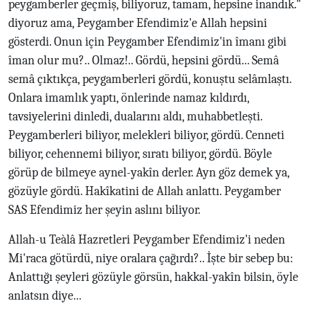
peygamberler geçmiş, biliyoruz, tamam, hepsine inandık."
diyoruz ama, Peygamber Efendimiz'e Allah hepsini
gösterdi. Onun için Peygamber Efendimiz'in îmanı gibi
îman olur mu?.. Olmaz!.. Gördü, hepsini gördü... Semâ
semâ çıktıkça, peygamberleri gördü, konuştu selâmlaştı.
Onlara imamlık yaptı, önlerinde namaz kıldırdı,
tavsiyelerini dinledi, dualarını aldı, muhabbetleşti.
Peygamberleri biliyor, melekleri biliyor, gördü. Cenneti
biliyor, cehennemi biliyor, sıratı biliyor, gördü. Böyle
görüp de bilmeye aynel-yakîn derler. Ayn göz demek ya,
gözüyle gördü. Hakîkatini de Allah anlattı. Peygamber
SAS Efendimiz her şeyin aslını biliyor.
Allah-u Teàlâ Hazretleri Peygamber Efendimiz'i neden
Mi'raca götürdü, niye oralara çağırdı?.. İşte bir sebep bu:
Anlattığı şeyleri gözüyle görsün, hakkal-yakîn bilsin, öyle
anlatsın diye...