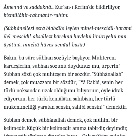
Âmennâ ve saddaknâ...
Kur'an-ı Kerim'de bildiriliyor,
bismillâhir-rahmânir-rahîm:
(Sübhànellezî esrâ biabdihî leylen minel-mescidil-harâmi
ilel-mescidil-aksallezî bâreknâ havlehû linüriyehû min
âyâtinâ, innehû hüves-semîul-basîr)
Bakın, bu sûre sübhan sözüyle başlıyor. Muhterem
kardeşlerim, sübhan sözünü duydunuz mu, ürperin!
Sübhan sözü çok muhteşem bir sözdür. "Sübhànallah"
demek, çok muazzam bir sözdür; "Yâ Rabbî, senin her
türlü noksandan uzak olduğunu biliyorum, öyle idrak
ediyorum, her türlü kemâlâtın sahibisin, her türlü
mükemmelliği yaratan sensin, sahibi sensin!" demektir.
Sübhan demek, sübhànallah demek, çok mühim bir
kelimedir. Küçük bir kelimedir amma tabirdir, deyimdir,