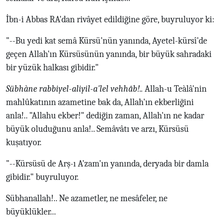
İbn-i Abbas RA'dan rivâyet edildiğine göre, buyruluyor ki:
"--Bu yedi kat semâ Kürsü'nün yanında, Ayetel-kürsî'de
geçen Allah'ın Kürsüsünün yanında, bir büyük sahradaki
bir yüzük halkası gibidir."
Sübhàne rabbiyel-aliyil-a'lel vehhâb!..
Allah-u Teàlâ'nin
mahlûkatının azametine bak da, Allah'ın ekberliğini
anla!.. "Allahu ekber!" dediğin zaman, Allah'ın ne kadar
büyük oluduğunu anla!.. Semâvâtı ve arzı, Kürsüsü
kuşatıyor.
"--Kürsüsü de Arş-ı A'zam'ın yanında, deryada bir damla
gibidir." buyruluyor.
Sübhanallah!.. Ne azametler, ne mesâfeler, ne
büyüklükler...