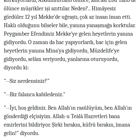
korkuyorlardı, Abdülmuttalib ölünce, amcası Ebû Tàlib de
ölünce müşrikler işi azıttılar. Neden?.. Himâyesiz
gördüler. 12 yıl Mekke'de uğraştı, çok az insan îman etti.
Haklı olduğunu bilseler bile, yanına yanaşmağa korktular.
Peygamber Efendimiz Mekke'ye gelen heyetlerin yanına
gidiyordu. O zaman da hac yapıyorlardı, hac için gelen
heyetlerin yanına Mina'ya gidiyordu, Müzdelife'ye
gidiyordu, selâm veriyordu, yanlarına oturuyordu,
diyordu ki:
"--Siz nerdensiniz?"
"--Biz falanca kabiledeniz."
"--İyi, hoş geldiniz. Ben Allah'ın rasûlüyüm, ben Allah'ın
gönderdiği elçisiyim. Allah-u Teàlâ Hazretleri bana
emirlerini bildiriyor. Şirki bırakın, küfrü bırakın, îmana
gelin!" diyordu.