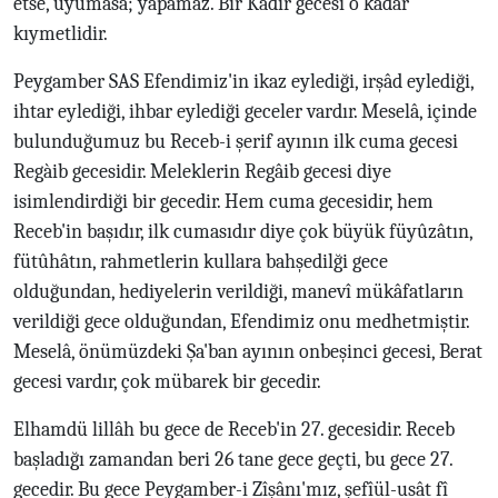
etse, uyumasa; yapamaz. Bir Kadir gecesi o kadar
kıymetlidir.
Peygamber SAS Efendimiz'in ikaz eylediği, irşâd eylediği,
ihtar eylediği, ihbar eylediği geceler vardır. Meselâ, içinde
bulunduğumuz bu Receb-i şerif ayının ilk cuma gecesi
Regàib gecesidir. Meleklerin Regâib gecesi diye
isimlendirdiği bir gecedir. Hem cuma gecesidir, hem
Receb'in başıdır, ilk cumasıdır diye çok büyük füyûzâtın,
fütûhâtın, rahmetlerin kullara bahşedilği gece
olduğundan, hediyelerin verildiği, manevî mükâfatların
verildiği gece olduğundan, Efendimiz onu medhetmiştir.
Meselâ, önümüzdeki Şa'ban ayının onbeşinci gecesi, Berat
gecesi vardır, çok mübarek bir gecedir.
Elhamdü lillâh bu gece de Receb'in 27. gecesidir. Receb
başladığı zamandan beri 26 tane gece geçti, bu gece 27.
gecedir. Bu gece Peygamber-i Zîşânı'mız, şefîül-usât fî