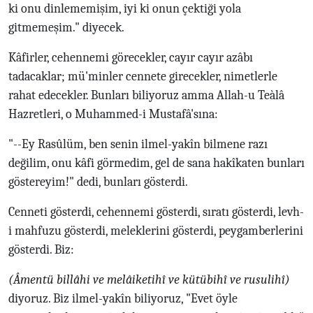
ki onu dinlememişim, iyi ki onun çektiği yola
gitmemeşim." diyecek.
Kâfirler, cehennemi görecekler, cayır cayır azâbı
tadacaklar; mü'minler cennete girecekler, nimetlerle
rahat edecekler. Bunları biliyoruz amma Allah-u Teàlâ
Hazretleri, o Muhammed-i Mustafâ'sına:
"--Ey Rasûlüm, ben senin ilmel-yakîn bilmene razı
değilim, onu kâfi görmedim, gel de sana hakîkaten bunları
göstereyim!" dedi, bunları gösterdi.
Cenneti gösterdi, cehennemi gösterdi, sıratı gösterdi, levh-
i mahfuzu gösterdi, meleklerini gösterdi, peygamberlerini
gösterdi. Biz:
(Âmentü billâhi ve melâiketihî ve kütübihî ve rusulihî)
diyoruz. Biz ilmel-yakîn biliyoruz, "Evet öyle