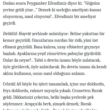
Ondan sonra Peygamber Efendimiz diyor ki: "Göğsüm
yerine geldi yine..." Demek ki meleğin ameliyatı kansız
oluyormuş, nasıl oluyorsa?.. Efendimiz bir ameliyat
geçirdi.
Delâilül-Hayrât
şerhinde anlatılıyor: Beline yakuttan bir
kemer geçirildi. Omuzlarına nurdan bir ridâ, yâni üst
elbisesi geçirildi. Bana kalırsa, uzay elbiseleri geçmeye
başladı. Ayaklarına yeşil zümrütten pabuçlar giydirildi.
Onlar da neyse?.. Tabii o devrin insanı böyle anlatacak,
öyle görülecek, öyle anlatılacak. Bu devrin insanı da kendi
aklını kullansın, onun nasıl olduğunu anlasın.
Cebrâil AS böyle bu işleri tamamladı, içine nur doldurdu,
feyz doldurdu, rahmet suyuyla yıkadı. Cennetten Burak
geldi. Dikkatinizi çekerim, belki başka yerlerde pek
söylenmez: Arapça'da berk, şimşek demek; Burak