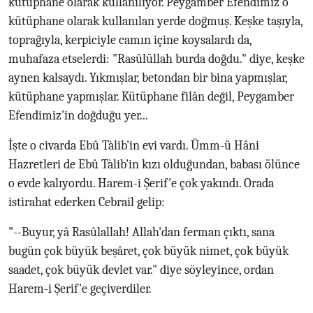
kütüphane olarak kullanılıyor. Peygamber Efendimiz o
kütüphane olarak kullanılan yerde doğmuş. Keşke taşıyla,
toprağıyla, kerpiciyle camın içine koysalardı da,
muhafaza etselerdi: "Rasûlüllah burda doğdu." diye, keşke
aynen kalsaydı. Yıkmışlar, betondan bir bina yapmışlar,
kütüphane yapmışlar. Kütüphane filân değil, Peygamber
Efendimiz'in doğduğu yer...
İşte o civarda Ebû Tàlib'in evi vardı. Ümm-ü Hâni
Hazretleri de Ebû Tàlib'in kızı olduğundan, babası ölünce
o evde kalıyordu. Harem-i Şerif'e çok yakındı. Orada
istirahat ederken Cebrail gelip:
"--Buyur, yâ Rasûlallah! Allah'dan ferman çıktı, sana
bugün çok büyük beşâret, çok büyük nimet, çok büyük
saadet, çok büyük devlet var." diye söyleyince, ordan
Harem-i Şerif'e geçiverdiler.