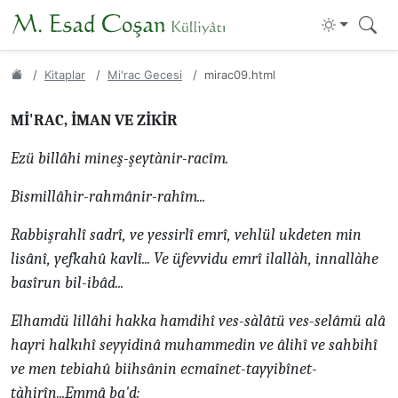
Kitaplar
Mi'rac Gecesi
mirac09.html
Mİ'RAC, İMAN VE ZİKİR
Ezü billâhi mineş-şeytànir-racîm.
Bismillâhir-rahmânir-rahîm...
Rabbişrahlî sadrî, ve yessirlî emrî, vehlül ukdeten min
lisânî, yefkahû kavlî... Ve üfevvidu emrî ilallàh, innallàhe
basîrun bil-ibâd...
Elhamdü lillâhi hakka hamdihî ves-sàlâtü ves-selâmü alâ
hayri halkıhî seyyidinâ muhammedin ve âlihî ve sahbihî
ve men tebiahû biihsânin ecmaînet-tayyibînet-
tàhirîn...Emmâ ba'd: