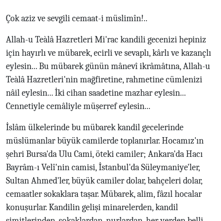
Çok aziz ve sevgili cemaat-i müslimîn!..
Allah-u Teàlâ Hazretleri Mi'rac kandili gecenizi hepiniz
için hayırlı ve mübarek, ecirli ve sevaplı, kârlı ve kazançlı
eylesin... Bu mübarek günün mânevî ikrâmâtına, Allah-u
Teàlâ Hazretleri'nin mağfiretine, rahmetine cümlenizi
nâil eylesin... İki cihan saadetine mazhar eylesin...
Cennetiyle cemâliyle müşerref eylesin...
İslâm ülkelerinde bu mübarek kandil gecelerinde
müslümanlar büyük camilerde toplanırlar. Hocamız'ın
şehri Bursa'da Ulu Cami, öteki camiler; Ankara'da Hacı
Bayrâm-ı Velî'nin camisi, İstanbul'da Süleymaniye'ler,
Sultan Ahmed'ler, büyük camiler dolar, bahçeleri dolar,
cemaatler sokaklara taşar. Mübarek, alim, fâzıl hocalar
konuşurlar. Kandilin gelişi minarelerden, kandil
simitlerinden, sokaklardan, nurlardan, her yerden belli