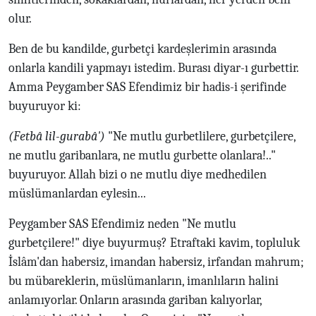
olur.
Ben de bu kandilde, gurbetçi kardeşlerimin arasında
onlarla kandili yapmayı istedim. Burası diyar-ı gurbettir.
Amma Peygamber SAS Efendimiz bir hadis-i şerifinde
buyuruyor ki:
(Fetbâ lil-gurabâ')
"Ne mutlu gurbetlilere, gurbetçilere,
ne mutlu garibanlara, ne mutlu gurbette olanlara!.."
buyuruyor. Allah bizi o ne mutlu diye medhedilen
müslümanlardan eylesin...
Peygamber SAS Efendimiz neden "Ne mutlu
gurbetçilere!" diye buyurmuş? Etraftaki kavim, topluluk
İslâm'dan habersiz, imandan habersiz, irfandan mahrum;
bu mübareklerin, müslümanların, imanlıların halini
anlamıyorlar. Onların arasında gariban kalıyorlar,