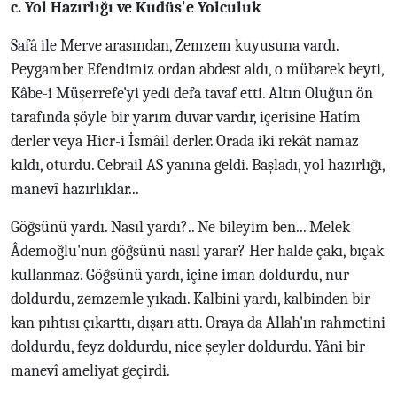
c. Yol Hazırlığı ve Kudüs'e Yolculuk
Safâ ile Merve arasından, Zemzem kuyusuna vardı.
Peygamber Efendimiz ordan abdest aldı, o mübarek beyti,
Kâbe-i Müşerrefe'yi yedi defa tavaf etti. Altın Oluğun ön
tarafında şöyle bir yarım duvar vardır, içerisine Hatîm
derler veya Hicr-i İsmâil derler. Orada iki rekât namaz
kıldı, oturdu. Cebrail AS yanına geldi. Başladı, yol hazırlığı,
manevî hazırlıklar...
Göğsünü yardı. Nasıl yardı?.. Ne bileyim ben... Melek
Âdemoğlu'nun göğsünü nasıl yarar? Her halde çakı, bıçak
kullanmaz. Göğsünü yardı, içine iman doldurdu, nur
doldurdu, zemzemle yıkadı. Kalbini yardı, kalbinden bir
kan pıhtısı çıkarttı, dışarı attı. Oraya da Allah'ın rahmetini
doldurdu, feyz doldurdu, nice şeyler doldurdu. Yâni bir
manevî ameliyat geçirdi.