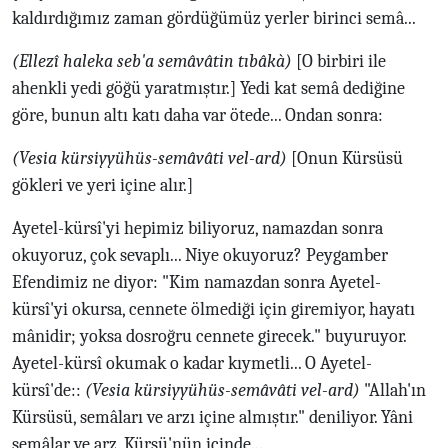
kaldırdığımız zaman gördüğümüz yerler birinci semâ...
(Ellezî haleka seb'a semâvâtin tıbâkà)
[O birbiri ile
ahenkli yedi göğü yaratmıştır.] Yedi kat semâ dediğine
göre, bunun altı katı daha var ötede... Ondan sonra:
(Vesia kürsiyyühüs-semâvâti vel-ard)
[Onun Kürsüsü
gökleri ve yeri içine alır.]
Ayetel-kürsî'yi hepimiz biliyoruz, namazdan sonra
okuyoruz, çok sevaplı... Niye okuyoruz? Peygamber
Efendimiz ne diyor: "Kim namazdan sonra Ayetel-
kürsî'yi okursa, cennete ölmediği için giremiyor, hayatı
mânidir; yoksa dosroğru cennete girecek." buyuruyor.
Ayetel-kürsî okumak o kadar kıymetli... O Ayetel-
kürsî'de::
(Vesia kürsiyyühüs-semâvâti vel-ard)
"Allah'ın
Kürsüsü, semâları ve arzı içine almıştır." deniliyor. Yâni
semâlar ve arz, Kürsü'nün içinde...