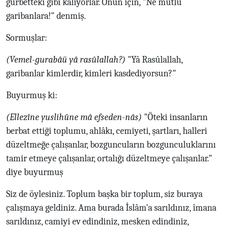
gurbetteki gibi kalıyorlar. Onun için, "Ne mutlu
garibanlara!" denmiş.
Sormuşlar:
(Vemel-gurabâü yâ rasûlallah?)
"Yâ Rasûlallah,
garibanlar kimlerdir, kimleri kasdediyorsun?"
Buyurmuş ki:
(Ellezîne yuslihûne mâ efseden-nâs)
"Öteki insanların
berbat ettiği toplumu, ahlâkı, cemiyeti, şartları, halleri
düzeltmeğe çalışanlar, bozguncuların bozgunculuklarını
tamir etmeye çalışanlar, ortalığı düzeltmeye çalışanlar."
diye buyurmuş
Siz de öylesiniz. Toplum başka bir toplum, siz buraya
çalışmaya geldiniz. Ama burada İslâm'a sarıldınız, îmana
sarıldınız, camiyi ev edindiniz, mesken edindiniz,