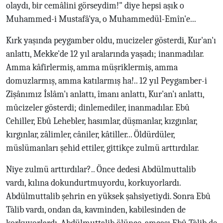
olaydı, bir cemâlini görseydim!" diye hepsi aşık o
Muhammed-i Mustafâ'ya, o Muhammedül-Emîn'e...
Kırk yaşında peygamber oldu, mucizeler gösterdi, Kur'an'ı
anlattı, Mekke'de 12 yıl aralarında yaşadı; inanmadılar.
Amma kâfirlermiş, amma müşriklermiş, amma
domuzlarmış, amma katılarmış ha!.. 12 yıl Peygamber-i
Zîşânımız İslâm'ı anlattı, îmanı anlattı, Kur'an'ı anlattı,
mûcizeler gösterdi; dinlemediler, inanmadılar. Ebû
Cehiller, Ebû Lehebler, hasımlar, düşmanlar, kızgınlar,
kırgınlar, zâlimler, câniler, kâtiller... Öldürdüler,
müslümanları şehid ettiler, gittikçe zulmü arttırdılar.
Niye zulmü arttırdılar?.. Önce dedesi Abdülmuttalib
vardı, kılına dokundurtmuyordu, korkuyorlardı.
Abdülmuttalib şehrin en yüksek şahsiyetiydi. Sonra Ebû
Tàlib vardı, ondan da, kavminden, kabilesinden de