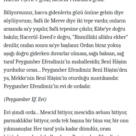
Biliyorsunuz, hacca gidenlerin gözü önüne gelsin diye
söylüyorum; Safâ ile Merve diye iki tepe vardır, onların
arasında sa'y yapılır, Safâ tepesine çıkılır, Kâbe'ye doğru
bakılır, Hacerül-Esved'e doğru, "Bismillàhi allàhu ekber"
denilir, ondan sonra sa'ye başlanır. Ordan biraz yokuş
aşağı doğru giderken duvarlar olmasa, sağa baksan, sağ
taraf Peygamber Efendimiz'in mahallesidir, Benî Hâşim
yurdudur orası... Peygamber Efendimiz Benî Hâşim'den
ya, Mekke'nin Benî Hâşim'in oturduğu mıntıkasıdır.
Peygamber Efendimiz'in evi de ordadır.
(Peygamber Ef. Evi)
Evi şimdi orda... Mescid bitiyor, mescidin avlusu bitiyor,
parmaklıklar bitiyor, orda tek başına bir bina var, bir onu
yıkmamışlar. Her taraf yola kadar dümdüz, orası