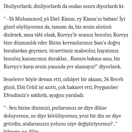
Dinliyorlardı, dinliyorlardı da ondan sonra diyorlardı ki:
"--Yâ Muhammed, yâ Ebel-Kàsım, ey Kàsım'ın babası! İyi
güzel söylüyorsun da, tamam da, biz senin sözünü
dinlesek, sana tâbi olsak, Kureyş'le aramız bozulur, Kureyş
bize düşmanlık eder. Bizim kervanlarımız Şam'a doğru
buralardan geçemez, ticaretimiz mahvolur, hayatımız
bozulur, kazancımız duraklar... Kusura bakma ama, biz
Kureyş'e karşı senin yanında yer alamayız!" diyorlardı.
Senelerce böyle devam etti, nihâyet bir akşam, 26 Receb
günü, Ebû Cehil işi azıttı, çok hakaret etti, Peygamber
Efendimiz'e saldırdı, ayağını yaraladı:
"--Sen bizim dinimizi, putlarımızı ne diye diline
doluyorsun, ne diye kötülüyorsun, yeni bir din ne diye
getirdin, atalarımızın yolunu niye değiştiriyorsun?.."
bilmem ne, filân...