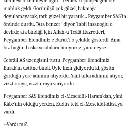
kelimesi o kelimeyle ilgili... Demek ki şimşek gibi bir
mahlûk geldi. Görünüşü çok güzel, bakmağa
doyulamayacak, tatlı güzel bir yaratık... Peygamber SAS'in
önünde durdu. "Ata benzer" diyor. Tabii insanoğlu o
devirde ata bindiği için Allah-u Teàlâ Hazretleri,
Peygamber Efendimiz'e Burak'ı o şekilde gösterdi. Ama
biz bugün başka vasıtalara biniyoruz, yâni neyse...
Cebrâil AS üzengisini tuttu, Peygamber Efendimiz
Burak'ın üstüne bindi. Öyle hızlı gidiyordu ki, gözün
gördüğü yere adımını atıyordu. Yâni ufka adımını atıyor,
vızzt oraya, vızzt oraya varıyordu.
Peygamber SAS Efendimiz el-Mescidül-Haram'dan, yâni
Kâbe'nin olduğu yerden, Kudüs'teki el-Mescidül-Aksâ'ya
vardı.
--Vardı mı?..