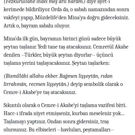
(Fezkürullahe indel meş'aril harâm.)
diye ayet-i
kerimede bildiriliyor. Orda da, o sabah namazından sonra
vakfeyi yapıp, Müzdelife'den Mina'ya doğru gideceksiniz.
Artık o, bayram sabahı oluyor.
Mina'da ilk gün, bayramın birinci günü sadece büyük
şeytan taşlanır. Yedi tane taş atacaksınız. Cemretül Akabe
denilen --Türkler, büyük şeytan diyorlar-- üçüncü
taşlama yerini taşlayacaksınız. Şeytan taşlarken:
(Bismillâhi allahu ekber. Rağmen lişşeytân, rıdan
lirrahmân, recmen lişşeytân.)
deyip sembolik olarak o
Cemre-i Akabe'ye taş atacaksınız.
Sıkıntılı olarak o Cemre-i Akabe'yi taşlama vazifesi bitti.
Hacc-ı ifrada niyet etmişseniz, kurban meseleniz yok...
Taşlamayı yaptınız. Ondan sonra gidersiniz, traş
olursunuz. Bu elbiseleri --havluları, peştamalları--