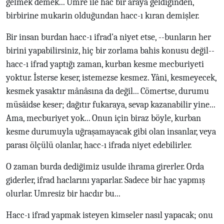
gelmek demek... Umre ile hac bir araya geldiğinden,
birbirine mukarin olduğundan hacc-ı kıran demişler.
Bir insan burdan hacc-ı ifrad'a niyet etse, --bunların her
birini yapabilirsiniz, hiç bir zorlama bahis konusu değil--
hacc-ı ifrad yaptığı zaman, kurban kesme mecburiyeti
yoktur. İsterse keser, istemezse kesmez. Yâni, kesmeyecek,
kesmek yasaktır mânâsına da değil... Cömertse, durumu
müsâidse keser; dağıtır fukaraya, sevap kazanabilir yine...
Ama, mecburiyet yok... Onun için biraz böyle, kurban
kesme durumuyla uğraşamayacak gibi olan insanlar, veya
parası ölçülü olanlar, hacc-ı ifrada niyet edebilirler.
O zaman burda dediğimiz usulde ihrama girerler. Orda
giderler, ifrad haclarını yaparlar. Sadece bir hac yapmış
olurlar. Umresiz bir hacdır bu...
Hacc-ı ifrad yapmak isteyen kimseler nasıl yapacak; onu