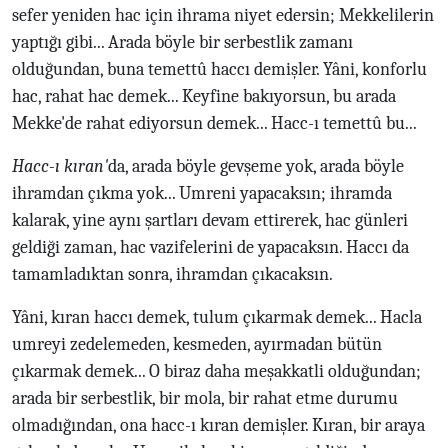
sefer yeniden hac için ihrama niyet edersin; Mekkelilerin
yaptığı gibi... Arada böyle bir serbestlik zamanı
olduğundan, buna temettû haccı demişler. Yâni, konforlu
hac, rahat hac demek... Keyfine bakıyorsun, bu arada
Mekke'de rahat ediyorsun demek... Hacc-ı temettû bu...
Hacc-ı kıran'
da, arada böyle gevşeme yok, arada böyle
ihramdan çıkma yok... Umreni yapacaksın; ihramda
kalarak, yine aynı şartları devam ettirerek, hac günleri
geldiği zaman, hac vazifelerini de yapacaksın. Haccı da
tamamladıktan sonra, ihramdan çıkacaksın.
Yâni, kıran haccı demek, tulum çıkarmak demek... Hacla
umreyi zedelemeden, kesmeden, ayırmadan bütün
çıkarmak demek... O biraz daha meşakkatli olduğundan;
arada bir serbestlik, bir mola, bir rahat etme durumu
olmadığından, ona hacc-ı kıran demişler. Kıran, bir araya