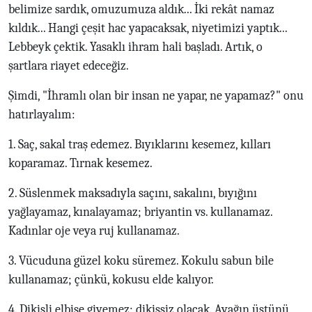
belimize sardık, omuzumuza aldık... İki rekât namaz
kıldık... Hangi çeşit hac yapacaksak, niyetimizi yaptık...
Lebbeyk çektik. Yasaklı ihram hali başladı. Artık, o
şartlara riayet edeceğiz.
Şimdi, "İhramlı olan bir insan ne yapar, ne yapamaz?" onu
hatırlayalım:
1. Saç, sakal traş edemez. Bıyıklarını kesemez, kılları
koparamaz. Tırnak kesemez.
2. Süslenmek maksadıyla saçını, sakalını, bıyığını
yağlayamaz, kınalayamaz; briyantin vs. kullanamaz.
Kadınlar oje veya ruj kullanamaz.
3. Vücuduna güzel koku süremez. Kokulu sabun bile
kullanamaz; çünkü, kokusu elde kalıyor.
4. Dikişli elbise giyemez; dikişsiz olacak. Ayağın üstünü