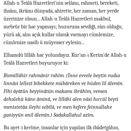
Allah-u Teâlâ Hazretleri'nin selâmı, rahmeti, bereketi,
ihsânı, ikrâmı dünyada, ahirette, her zaman, her yerde
üzerinize olsun... Allah-u Teâlâ Hazretleri makbul,
mebrûr bir hac yapmayı; huzuruna sevdiği, râzı olduğu,
yüzü ak, alnı açık kullar olarak varmayı cümlemize,
cümlenize nasîb ü müyesser eylesin...
Elhamdü lillâh hac yolundayız. Kur'an-ı Kerim'de Allah-u
Teâlâ Hazretleri buyuruyor ki:
Bismillâhir rahmânir rahîm. (İnne evvele beytin vudıa
linnâsi lellezî bibekkete mübâreken ve hüden lil âlemîn.
Fîhi âyâtün beyyinâtün makamı ibrâhîm, vemen
dehalehû kâne âminâ, ve lillâhi alen nâsi hıccül beyti
menistetâa ileyhi sebîlâ, ve men kefere feinnallahe
ganiyyün anil âlemîn.) Sadakallahul azîm.
Bu ayet-i kerîme, insanlar için yapılan ilk ibâdetgâhın,