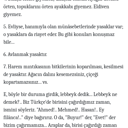
örten, topuklarını örten ayakkabı giyemez. Eldiven
giyemez.
5. Evliyse, hanımıyla olan münâsebetlerinde yasaklar var;
o yasaklara da riayet eder. Bu gibi konuları konuşmaz
bile...
6. Avlanmak yasaktır.
7. Harem mıntıkasının bitkilerinin koparılması, kesilmesi
de yasaktır. Ağacın dalını kesemezsiniz, çiçeği
kopartamazsınız... vs.
E, böyle bir duruma girdik, lebbeyk dedik... Lebbeyk ne
demek?.. Biz Türkçe'de birisini çağırdığımız zaman,
ismini söyleriz. "Ahmed!.. Mehmed!.. Hasan!.. Ey
filânca!.." diye bağırırız. O da, "Buyur!" der, "Evet!" der
bizim çağırmamıza... Araplar da, birisi çağırdığı zaman