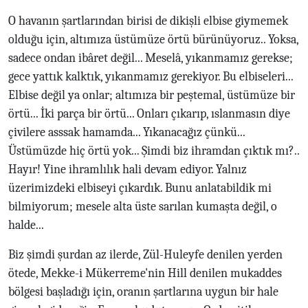
O havanın şartlarından birisi de dikişli elbise giymemek
olduğu için, altımıza üstümüze örtü bürünüyoruz.. Yoksa,
sadece ondan ibâret değil... Meselâ, yıkanmamız gerekse;
gece yattık kalktık, yıkanmamız gerekiyor. Bu elbiseleri...
Elbise değil ya onlar; altımıza bir peştemal, üstümüze bir
örtü... İki parça bir örtü... Onları çıkarıp, ıslanmasın diye
çivilere asssak hamamda... Yıkanacağız çünkü...
Üstümüzde hiç örtü yok... Şimdi biz ihramdan çıktık mı?..
Hayır! Yine ihramlılık hali devam ediyor. Yalnız
üzerimizdeki elbiseyi çıkardık. Bunu anlatabildik mi
bilmiyorum; mesele alta üste sarılan kumaşta değil, o
halde...
Biz şimdi şurdan az ilerde, Zül-Huleyfe denilen yerden
ötede, Mekke-i Mükerreme'nin Hill denilen mukaddes
bölgesi başladığı için, oranın şartlarına uygun bir hale