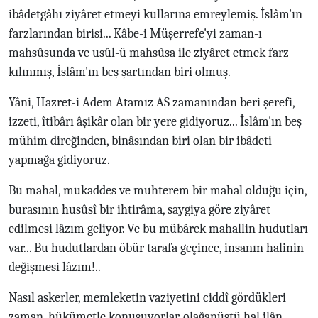
ibâdetgâhı ziyâret etmeyi kullarına emreylemiş. İslâm'ın
farzlarından birisi... Kâbe-i Müşerrefe'yi zaman-ı
mahsûsunda ve usûl-ü mahsûsa ile ziyâret etmek farz
kılınmış, İslâm'ın beş şartından biri olmuş.
Yâni, Hazret-i Adem Atamız AS zamanından beri şerefi,
izzeti, îtibârı âşikâr olan bir yere gidiyoruz... İslâm'ın beş
mühim direğinden, binâsından biri olan bir ibâdeti
yapmağa gidiyoruz.
Bu mahal, mukaddes ve muhterem bir mahal olduğu için,
burasının husûsî bir ihtirâma, saygiya göre ziyâret
edilmesi lâzım geliyor. Ve bu mübârek mahallin hudutları
var... Bu hudutlardan öbür tarafa geçince, insanın halinin
değişmesi lâzım!..
Nasıl askerler, memleketin vaziyetini ciddî gördükleri
zaman, hükümetle konuşuyorlar, olağanüstü hal ilân