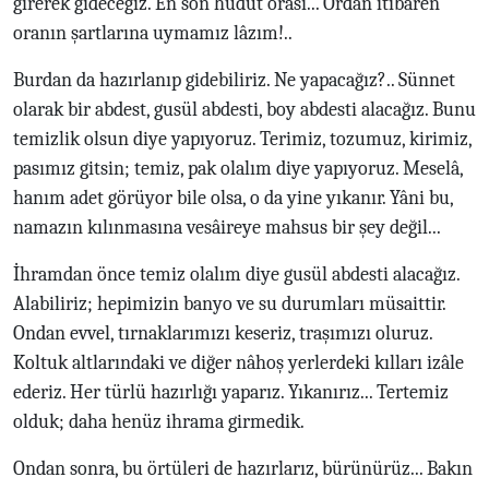
girerek gideceğiz. En son hudut orası... Ordan itibaren
oranın şartlarına uymamız lâzım!..
Burdan da hazırlanıp gidebiliriz. Ne yapacağız?.. Sünnet
olarak bir abdest, gusül abdesti, boy abdesti alacağız. Bunu
temizlik olsun diye yapıyoruz. Terimiz, tozumuz, kirimiz,
pasımız gitsin; temiz, pak olalım diye yapıyoruz. Meselâ,
hanım adet görüyor bile olsa, o da yine yıkanır. Yâni bu,
namazın kılınmasına vesâireye mahsus bir şey değil...
İhramdan önce temiz olalım diye gusül abdesti alacağız.
Alabiliriz; hepimizin banyo ve su durumları müsaittir.
Ondan evvel, tırnaklarımızı keseriz, traşımızı oluruz.
Koltuk altlarındaki ve diğer nâhoş yerlerdeki kılları izâle
ederiz. Her türlü hazırlığı yaparız. Yıkanırız... Tertemiz
olduk; daha henüz ihrama girmedik.
Ondan sonra, bu örtüleri de hazırlarız, bürünürüz... Bakın