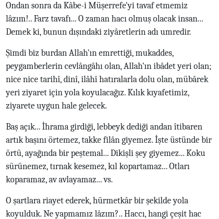
Ondan sonra da Kâbe-i Müşerrefe'yi tavaf etmemiz
lâzım!.. Farz tavafı... O zaman hacı olmuş olacak insan...
Demek ki, bunun dışındaki ziyâretlerin adı umredir.
Şimdi biz burdan Allah'ın emrettiği, mukaddes,
peygamberlerin cevlângâhı olan, Allah'ın ibâdet yeri olan;
nice nice tarihî, dinî, ilâhî hatıralarla dolu olan, mübârek
yeri ziyaret için yola koyulacağız. Kılık kıyafetimiz,
ziyarete uygun hale gelecek.
Baş açık... İhrama girdiği, lebbeyk dediği andan îtibaren
artık başını örtemez, takke filân giyemez. İşte üstünde bir
örtü, ayağında bir peştemal... Dikişli şey giyemez... Koku
sürünemez, tırnak kesemez, kıl kopartamaz... Otları
koparamaz, av avlayamaz... vs.
O şartlara riayet ederek, hürmetkâr bir şekilde yola
koyulduk. Ne yapmamız lâzım?.. Haccı, hangi çeşit hac