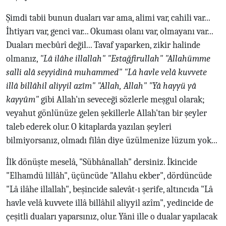
Şimdi tabii bunun duaları var ama, alimi var, cahili var...
İhtiyarı var, genci var... Okuması olanı var, olmayanı var...
Duaları mecbûrî değil... Tavaf yaparken, zikir halinde
olmanız,
"Lâ ilâhe illallah" "Estağfirullah" "Allahümme
salli alâ seyyidinâ muhammed" "Lâ havle velâ kuvvete
illâ billâhil aliyyil azîm" "Allah, Allah" "Yâ hayyü yâ
kayyûm"
gibi Allah'ın seveceği sözlerle meşgul olarak;
veyahut gönlünüze gelen şekillerle Allah'tan bir şeyler
taleb ederek olur. O kitaplarda yazılan şeyleri
bilmiyorsanız, olmadı filân diye üzülmenize lüzum yok...
İlk dönüşte meselâ, "Sübhânallah" dersiniz. İkincide
"Elhamdü lillâh", üçüncüde "Allahu ekber", dördüncüde
"Lâ ilâhe illallah", beşincide salevât-ı şerife, altıncıda "Lâ
havle velâ kuvvete illâ billâhil aliyyil azîm", yedincide de
çeşitli duaları yaparsınız, olur. Yâni ille o dualar yapılacak