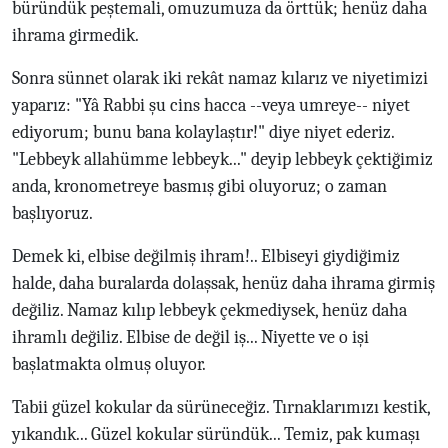
büründük peştemali, omuzumuza da örttük; henüz daha
ihrama girmedik.
Sonra sünnet olarak iki rekât namaz kılarız ve niyetimizi
yaparız: "Yâ Rabbi şu cins hacca --veya umreye-- niyet
ediyorum; bunu bana kolaylaştır!" diye niyet ederiz.
"Lebbeyk allahümme lebbeyk..." deyip lebbeyk çektiğimiz
anda, kronometreye basmış gibi oluyoruz; o zaman
başlıyoruz.
Demek ki, elbise değilmiş ihram!.. Elbiseyi giydiğimiz
halde, daha buralarda dolaşsak, henüz daha ihrama girmiş
değiliz. Namaz kılıp lebbeyk çekmediysek, henüz daha
ihramlı değiliz. Elbise de değil iş... Niyette ve o işi
başlatmakta olmuş oluyor.
Tabii güzel kokular da sürüneceğiz. Tırnaklarımızı kestik,
yıkandık... Güzel kokular süründük... Temiz, pak kumaşı