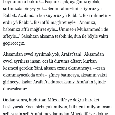
boynumuzu büktük... Başımız açık, ayağımız çıplak,
sırtımızda bir şey yok... Senin rahmetini istiyoruz yâ
Rabbi!.. Azâbından korkuyoruz yâ Rabbi!.. Bizi rahmetine
erdir yâ Rabbi!.. Bizi affü mağfiret eyle... Anamızı,
babamızı affü mağfiret eyle... Ümmet-i Muhammed'i de
affeyle..." Sabahtan akşama tesbih ile, dua ile böyle vakti
geçireceğiz.
Akşamdan evvel ayrılmak yok, Arafat'tan!.. Akşamdan
evvel ayrılırsa insan, cezâlı duruma düşer; kurban
kesmesi gerekir. Yâni, akşam ezanı okununcaya, --ezan
okunmayacak da orda-- güneş batıncaya, akşamın vakti
girinceye kadar Arafat'ta duracaksınız. Arafat'ın içinde
duracaksınız.
Ondan sonra, huduttan Müzdelife'ye doğru hareket
başlayacak. Koca birbuçuk milyon, ikibuçuk milyon insan
seli, vasıta seli Arafat meydanından Müzdelife'ye, dokuz