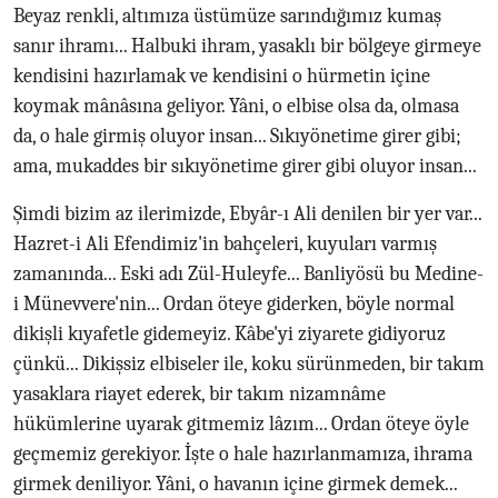
Beyaz renkli, altımıza üstümüze sarındığımız kumaş
sanır ihramı... Halbuki ihram, yasaklı bir bölgeye girmeye
kendisini hazırlamak ve kendisini o hürmetin içine
koymak mânâsına geliyor. Yâni, o elbise olsa da, olmasa
da, o hale girmiş oluyor insan... Sıkıyönetime girer gibi;
ama, mukaddes bir sıkıyönetime girer gibi oluyor insan...
Şimdi bizim az ilerimizde, Ebyâr-ı Ali denilen bir yer var...
Hazret-i Ali Efendimiz'in bahçeleri, kuyuları varmış
zamanında... Eski adı Zül-Huleyfe... Banliyösü bu Medine-
i Münevvere'nin... Ordan öteye giderken, böyle normal
dikişli kıyafetle gidemeyiz. Kâbe'yi ziyarete gidiyoruz
çünkü... Dikişsiz elbiseler ile, koku sürünmeden, bir takım
yasaklara riayet ederek, bir takım nizamnâme
hükümlerine uyarak gitmemiz lâzım... Ordan öteye öyle
geçmemiz gerekiyor. İşte o hale hazırlanmamıza, ihrama
girmek deniliyor. Yâni, o havanın içine girmek demek...