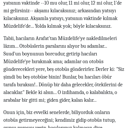
yatsının vaktinde --10 mu olur, 11 mi olur, 12 mi olur, 1'de
mi gelirsiniz-- akşamı kılacaksınız; arkasından yatsıyı
kılacaksınız. Akşamla yatsıyı, yatsının vaktinde kılmak
Müzdelife'de... Yolda kılmak yok; böyle kılacaksınız.
Tabii, hacıların Arafat'tan Müzdelife'ye nakledilmeleri
lâzım... Otobüslerin paralarını alıyor bu adamlar...
Suud'un boynunun borcudur, getirip hacıları
Müzdelife'ye bırakmak ama; adamlar on otobüs
gönderecekleri yere, beş otobüs gönderirler. Derler ki: "Siz
şimdi bu beş otobüse binin! Bunlar, bu hacıları öbür
tarafa bıraksın!.. Dönüp bir daha gelecekler, ötekilerini de
alacaklar." Bekle ki alsın... O izdihamda, o kalabalıkta, o
arabalar bir gitti mi; giden gider, kalan kalır...
Onun için, biz evvelki senelerde, biliyorduk onların
otobüs getirmeyeceğini; kendimiz gidip otobüs tutup,
ayrıca parasını verip, hacılarımız kalmasın diye,