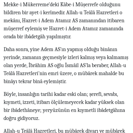
Mekke-i Mükerreme'deki Kâbe-i Müşerrefe olduğunu
bildiren bir ayet-i kerîmedir. Allah-u Teâlâ Hazretleri o
mekânı, Hazret-i Adem Atamız AS zamanından itibaren
müşerref eylemiş ve Hazret-i Adem Atamız zamanında
orada bir ibâdetgâh yapılmıştır.
Daha sonra, yine Adem AS'ın yapmış olduğu binânın
yerinde, zamanın geçmesiyle izleri kalmış veya kalmamış
olan yerde, İbrâhim AS oğlu İsmâil AS'la beraber, Allah-u
Teâlâ Hazretleri'nin emri üzere, o mübârek mahalde bu
binâyı tekrar binâ eylemiştir.
Böyle, insanlığın tarihi kadar eski olan; şerefi, sevabı,
kıymeti, izzeti, itibarı ölçülemeyecek kadar yüksek olan
bir ibâdethâneye; yeryüzünün en kıymetli ibâdetgâhına
doğru gidiyoruz.
Allah-u Teâlâ Hazretleri, bu mübârek diyarı ve mübârek