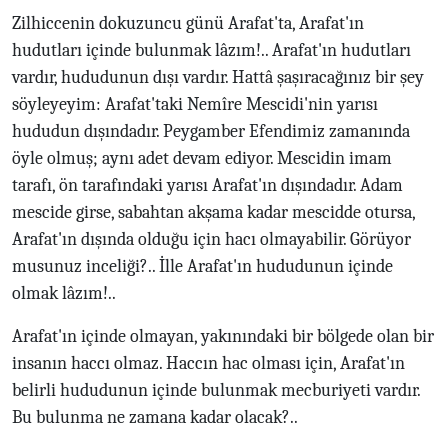
Zilhiccenin dokuzuncu günü Arafat'ta, Arafat'ın
hudutları içinde bulunmak lâzım!.. Arafat'ın hudutları
vardır, hududunun dışı vardır. Hattâ şaşıracağınız bir şey
söyleyeyim: Arafat'taki Nemîre Mescidi'nin yarısı
hududun dışındadır. Peygamber Efendimiz zamanında
öyle olmuş; aynı adet devam ediyor. Mescidin imam
tarafı, ön tarafındaki yarısı Arafat'ın dışındadır. Adam
mescide girse, sabahtan akşama kadar mescidde otursa,
Arafat'ın dışında olduğu için hacı olmayabilir. Görüyor
musunuz inceliği?.. İlle Arafat'ın hududunun içinde
olmak lâzım!..
Arafat'ın içinde olmayan, yakınındaki bir bölgede olan bir
insanın haccı olmaz. Haccın hac olması için, Arafat'ın
belirli hududunun içinde bulunmak mecburiyeti vardır.
Bu bulunma ne zamana kadar olacak?..