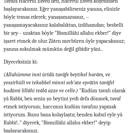
Tavafa Hacerül Esved'den, Hacerül Esved köşesinden
başlayacaksınız. Eğer yanaşabilirseniz yanına, elinizle
böyle temas ederek; yanaşamazsanız, --
yanaşamayacaksınız kalabalıktan, izdihamdan; besbelli
bir şey-- uzaktan böyle "Bismillâhi allahu ekber!" diye
işaret etmek de olur. Zâten mecbûren öyle yapacaksınız;
yanına sokulmak mümkün değil gibidir yâni..
Diyeceksiniz ki:
(Allahümme innî ürîdü tavâfe beytikel harâm, ve
yessirhülî ve tekabbel minnî seb'ate eşvâtin tavâfel
kudûmi lillâhi teâlâ azze ve celle.)
"Kudüm tavafı olarak
yâ Rabbi, ben senin şu beytini yedi defa dönmek, tavaf
etmek istiyorum; haccımın kudüm tavafını yapmak
istiyorum. Bunu bana kolaylaştır, benden kabul eyle yâ
Rabbi!.." diyerek, "Bismillâhi allahu ekber!" deyip
başlayacaksınız.