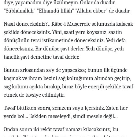
diye, yapamadım diye üzülmeyin. Onlar da duadır,
"Sübhânallah" "Elhamdü lillâh" "Allahu ekber" de duadır.
Nasıl döneceksiniz?.. Kâbe-i Müşerrefe solunuzda kalacak
şekilde döneceksiniz. Yâni, saati yere koysanız, saatin
dönüşünün tersi istikametinde döneceksiniz. Yedi defa
döneceksiniz. Bir dönüşe şavt derler. Yedi dönüşe, yedi
tanelik şavt demetine tavaf derler.
Bunun arkasından sa'y de yapacaksa; bunun ilk üçünde
koşmak ve ihram bezini sağ koltuğunun altından geçirip,
sağ kolunu açıkta bırakıp, biraz böyle enerjili şekilde tavaf
etmek de tavsiye edilmiştir.
Tavaf bittikten sonra, zemzem suyu içersiniz. Zaten her
yerde bol... Eskiden meseleydi, şimdi mesele değil...
Ondan sonra iki rekât tavaf namazı kılacaksınız; bu,