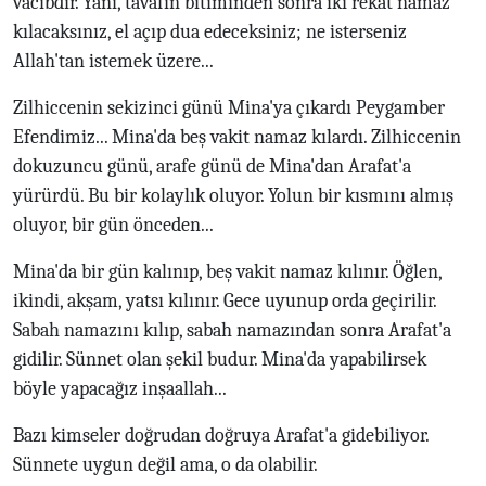
vacibdir. Yâni, tavafın bitiminden sonra iki rekât namaz
kılacaksınız, el açıp dua edeceksiniz; ne isterseniz
Allah'tan istemek üzere...
Zilhiccenin sekizinci günü Mina'ya çıkardı Peygamber
Efendimiz... Mina'da beş vakit namaz kılardı. Zilhiccenin
dokuzuncu günü, arafe günü de Mina'dan Arafat'a
yürürdü. Bu bir kolaylık oluyor. Yolun bir kısmını almış
oluyor, bir gün önceden...
Mina'da bir gün kalınıp, beş vakit namaz kılınır. Öğlen,
ikindi, akşam, yatsı kılınır. Gece uyunup orda geçirilir.
Sabah namazını kılıp, sabah namazından sonra Arafat'a
gidilir. Sünnet olan şekil budur. Mina'da yapabilirsek
böyle yapacağız inşaallah...
Bazı kimseler doğrudan doğruya Arafat'a gidebiliyor.
Sünnete uygun değil ama, o da olabilir.