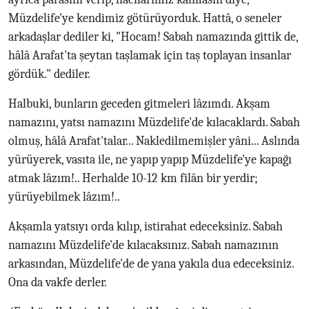
Müzdelife'ye kendimiz götürüyorduk. Hattâ, o seneler
arkadaşlar dediler ki, "Hocam! Sabah namazında gittik de,
hâlâ Arafat'ta şeytan taşlamak için taş toplayan insanlar
gördük." dediler.
Halbuki, bunların geceden gitmeleri lâzımdı. Akşam
namazını, yatsı namazını Müzdelife'de kılacaklardı. Sabah
olmuş, hâlâ Arafat'talar... Nakledilmemişler yâni... Aslında
yürüyerek, vasıta ile, ne yapıp yapıp Müzdelife'ye kapağı
atmak lâzım!.. Herhalde 10-12 km filân bir yerdir;
yürüyebilmek lâzım!..
Akşamla yatsıyı orda kılıp, istirahat edeceksiniz. Sabah
namazını Müzdelife'de kılacaksınız. Sabah namazının
arkasından, Müzdelife'de de yana yakıla dua edeceksiniz.
Ona da vakfe derler.