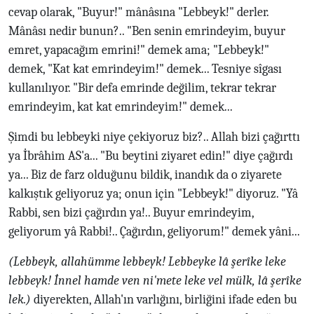
cevap olarak, "Buyur!" mânâsına "Lebbeyk!" derler.
Mânâsı nedir bunun?.. "Ben senin emrindeyim, buyur
emret, yapacağım emrini!" demek ama; "Lebbeyk!"
demek, "Kat kat emrindeyim!" demek... Tesniye sîgası
kullanılıyor. "Bir defa emrinde değilim, tekrar tekrar
emrindeyim, kat kat emrindeyim!" demek...
Şimdi bu lebbeyki niye çekiyoruz biz?.. Allah bizi çağırttı
ya İbrâhim AS'a... "Bu beytini ziyaret edin!" diye çağırdı
ya... Biz de farz olduğunu bildik, inandık da o ziyarete
kalkıştık geliyoruz ya; onun için "Lebbeyk!" diyoruz. "Yâ
Rabbi, sen bizi çağırdın ya!.. Buyur emrindeyim,
geliyorum yâ Rabbi!.. Çağırdın, geliyorum!" demek yâni...
(Lebbeyk, allahümme lebbeyk! Lebbeyke lâ şerîke leke
lebbeyk! İnnel hamde ven ni'mete leke vel mülk, lâ şerîke
lek.)
diyerekten, Allah'ın varlığını, birliğini ifade eden bu