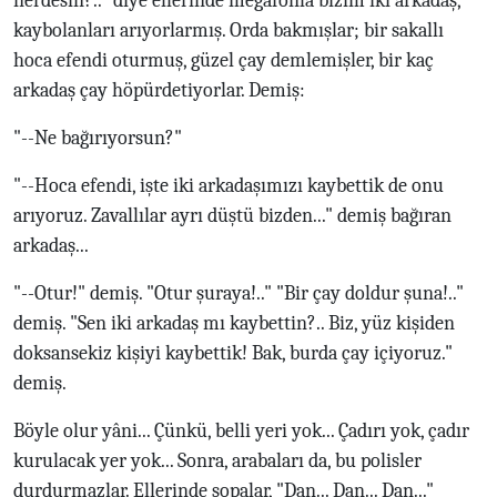
nerdesin?.." diye ellerinde megafonla bizim iki arkadaş,
kaybolanları arıyorlarmış. Orda bakmışlar; bir sakallı
hoca efendi oturmuş, güzel çay demlemişler, bir kaç
arkadaş çay höpürdetiyorlar. Demiş:
"--Ne bağırıyorsun?"
"--Hoca efendi, işte iki arkadaşımızı kaybettik de onu
arıyoruz. Zavallılar ayrı düştü bizden..." demiş bağıran
arkadaş...
"--Otur!" demiş. "Otur şuraya!.." "Bir çay doldur şuna!.."
demiş. "Sen iki arkadaş mı kaybettin?.. Biz, yüz kişiden
doksansekiz kişiyi kaybettik! Bak, burda çay içiyoruz."
demiş.
Böyle olur yâni... Çünkü, belli yeri yok... Çadırı yok, çadır
kurulacak yer yok... Sonra, arabaları da, bu polisler
durdurmazlar. Ellerinde sopalar, "Dan... Dan... Dan..."