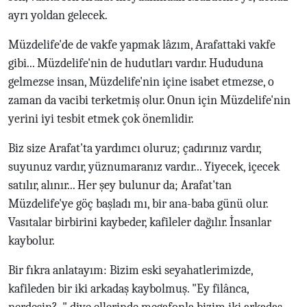
ayrı yoldan gelecek.
Müzdelife'de de vakfe yapmak lâzım, Arafattaki vakfe
gibi... Müzdelife'nin de hudutları vardır. Hududuna
gelmezse insan, Müzdelife'nin içine isabet etmezse, o
zaman da vacibi terketmiş olur. Onun için Müzdelife'nin
yerini iyi tesbit etmek çok önemlidir.
Biz size Arafat'ta yardımcı oluruz; çadırınız vardır,
suyunuz vardır, yüznumaranız vardır... Yiyecek, içecek
satılır, alınır... Her şey bulunur da; Arafat'tan
Müzdelife'ye göç başladı mı, bir ana-baba günü olur.
Vasıtalar birbirini kaybeder, kafileler dağılır. İnsanlar
kaybolur.
Bir fıkra anlatayım: Bizim eski seyahatlerimizde,
kafileden bir iki arkadaş kaybolmuş. "Ey filânca,