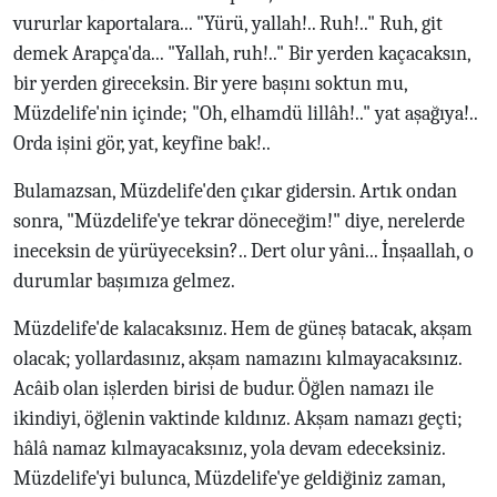
vururlar kaportalara... "Yürü, yallah!.. Ruh!.." Ruh, git
demek Arapça'da... "Yallah, ruh!.." Bir yerden kaçacaksın,
bir yerden gireceksin. Bir yere başını soktun mu,
Müzdelife'nin içinde; "Oh, elhamdü lillâh!.." yat aşağıya!..
Orda işini gör, yat, keyfine bak!..
Bulamazsan, Müzdelife'den çıkar gidersin. Artık ondan
sonra, "Müzdelife'ye tekrar döneceğim!" diye, nerelerde
ineceksin de yürüyeceksin?.. Dert olur yâni... İnşaallah, o
durumlar başımıza gelmez.
Müzdelife'de kalacaksınız. Hem de güneş batacak, akşam
olacak; yollardasınız, akşam namazını kılmayacaksınız.
Acâib olan işlerden birisi de budur. Öğlen namazı ile
ikindiyi, öğlenin vaktinde kıldınız. Akşam namazı geçti;
hâlâ namaz kılmayacaksınız, yola devam edeceksiniz.
Müzdelife'yi bulunca, Müzdelife'ye geldiğiniz zaman,