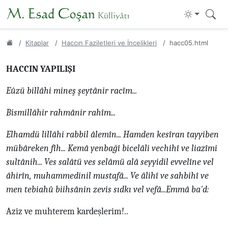
Kitaplar
Haccın Faziletleri ve İncelikleri
hacc05.html
HACCIN YAPILIŞI
Eûzü billâhi mineş şeytânir racîm...
Bismillâhir rahmânir rahîm...
Elhamdü lillâhi rabbil âlemîn... Hamden kesîran tayyiben
mübâreken fîh... Kemâ yenbağî bicelâli vechihî ve liazîmi
sultânih... Ves salâtü ves selâmü alâ seyyidil evvelîne vel
âhirîn, muhammedinil mustafâ... Ve âlihî ve sahbihî ve
men tebiahû biihsânin zevis sıdkı vel vefâ...Emmâ ba'd:
Aziz ve muhterem kardeşlerim!..