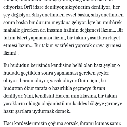
ediyorlar. Örfî idare deniliyor, sıkıyönetim deniliyor; her
şey değişiyor. Sıkıyönetimden evvel başka, sıkıyönetimden
sonra başka bir durum meydana geliyor. İşte bu mübârek
mahalle girerken de, insanın halinin değişmesi lâzım... Bir
takım işleri yapmaması lâzım, bir takım yasaklara riayet
etmesi lâzım... Bir takım vazifeleri yaparak oraya girmesi
lâzım!..
Bu hududun berisinde kendisine helâl olan bazı şeyler, o
hududu geçtikten sonra yapmaması gereken şeyler
oluyor; haram oluyor, yasak oluyor. Onun için, bu
huduttan öbür tarafa o hazırlıkla geçmeye
ihram
deniliyor. Yâni, kendisini Harem mıntıkasına, bir takım
yasakların olduğu olağanüstü mukaddes bölgeye girmeye
hazır şartlara uydurmak demek...
Hacı kardeşlerimizin çoğuna sorsak, ihramı kumaş sanır.