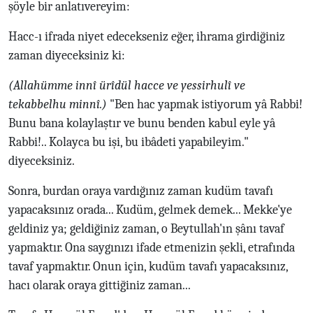
şöyle bir anlatıvereyim:
Hacc-ı ifrada niyet edecekseniz eğer, ihrama girdiğiniz
zaman diyeceksiniz ki:
(Allahümme innî ürîdül hacce ve yessirhulî ve
tekabbelhu minnî.)
"Ben hac yapmak istiyorum yâ Rabbi!
Bunu bana kolaylaştır ve bunu benden kabul eyle yâ
Rabbi!.. Kolayca bu işi, bu ibâdeti yapabileyim."
diyeceksiniz.
Sonra, burdan oraya vardığınız zaman kudüm tavafı
yapacaksınız orada... Kudüm, gelmek demek... Mekke'ye
geldiniz ya; geldiğiniz zaman, o Beytullah'ın şânı tavaf
yapmaktır. Ona saygınızı ifade etmenizin şekli, etrafında
tavaf yapmaktır. Onun için, kudüm tavafı yapacaksınız,
hacı olarak oraya gittiğiniz zaman...