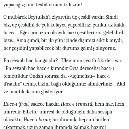
yapacağız; onu tesbit etmemiz lâzım!..
O mübârek Beytullah'ı ziyaretin üç çeşidi vardır. Şimdi
biz, üç çeşidini de çok kolayca yapabiliriz; çünkü, az kaldı
hacca... Eğer ara uzun olsaydı, bazı çeşitleri zor gelebilirdi
bize... Ama şimdi, bir iki gün içinde dişimizi sıktık mıydı,
her çeşidini yapabilecek bir duruma gelmiş oluyoruz.
En sevaplı hac hangisidir?.. Ulemânın çeşitli fikirleri var...
"En sevaplı hac hacc-ı kırandır. Orta derecelisi hacc-ı
temettûdur. Ondan sonrası da, --üçüncüsü-- hacc-ı
ifraddır." demiş, bizim bağlı olduğumuz alimlerimiz... Akıl
ve mantık da onu gösteriyor.
Hacc-ı ifrad,
sadece hacdır.
Hacc-ı temettû;
hem hac, hem
umredir. Elbette, umresi de olduğu için daha sevaplı
olacaktır.
Hacc-ı kıran;
bir ihramda hepsini birden
çıkartmak, uzun zaman ihramda kalmak, hazırol