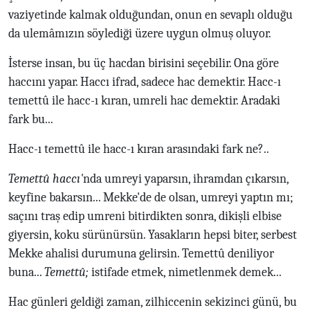
vaziyetinde kalmak olduğundan, onun en sevaplı olduğu
da ulemâmızın söylediği üzere uygun olmuş oluyor.
İsterse insan, bu üç hacdan birisini seçebilir. Ona göre
haccını yapar. Haccı ifrad, sadece hac demektir. Hacc-ı
temettû ile hacc-ı kıran, umreli hac demektir. Aradaki
fark bu...
Hacc-ı temettû ile hacc-ı kıran arasındaki fark ne?..
Temettû haccı'
nda umreyi yaparsın, ihramdan çıkarsın,
keyfine bakarsın... Mekke'de de olsan, umreyi yaptın mı;
saçını traş edip umreni bitirdikten sonra, dikişli elbise
giyersin, koku sürünürsün. Yasakların hepsi biter, serbest
Mekke ahalisi durumuna gelirsin. Temettû deniliyor
buna...
Temettû;
istifade etmek, nimetlenmek demek...
Hac günleri geldiği zaman, zilhiccenin sekizinci günü, bu