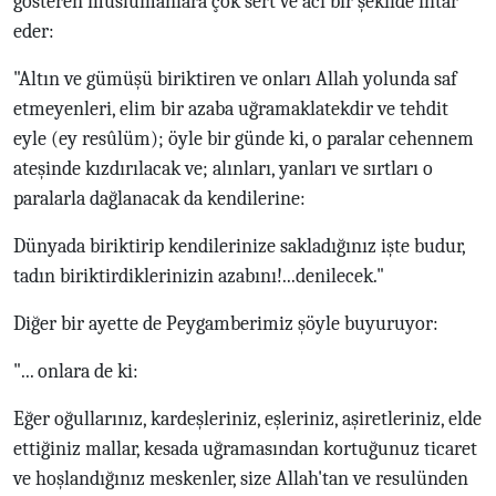
gösteren müslümanlara çok sert ve acı bir şekilde ihtar
eder:
"Altın ve gümüşü biriktiren ve onları Allah yolunda saf
etmeyenleri, elim bir azaba uğramaklatekdir ve tehdit
eyle (ey resûlüm); öyle bir günde ki, o paralar cehennem
ateşinde kızdırılacak ve; alınları, yanları ve sırtları o
paralarla dağlanacak da kendilerine:
Dünyada biriktirip kendilerinize sakladığınız işte budur,
tadın biriktirdiklerinizin azabını!...denilecek."
Diğer bir ayette de Peygamberimiz şöyle buyuruyor:
"... onlara de ki:
Eğer oğullarınız, kardeşleriniz, eşleriniz, aşiretleriniz, elde
ettiğiniz mallar, kesada uğramasından kortuğunuz ticaret
ve hoşlandığınız meskenler, size Allah'tan ve resulünden