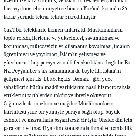
üzerimize farz kılınmış; ve İslâm'ın beş temel şartından
biri sayılmış, ehemmiyetine binaen Kur'an'ı kerim'in 34
kadar yerinde tekrar tekrar zikredilmiştir.
Cüz'î bir tefekkürle hemen anlarız ki, Müslümanların
toplu refahı, ilerleme ve yükselmesi, savunulması ve
korunması, mütecavizin ve düşmanın kovulması, îmanın
öğretilmesi ve yayılması, İslâm'ın gelişmesi ve
yücelmesi... hep paraya ve mâlî fedakârlıklara bağlıdır. Bu
Hz. Peygamber s.a.s. zamanında da böyle idi. İslâm'ın
gelişmesi için Hz. Ebubekr, Hz. Osman... gibi yüce
sahabîlerin bütün maddî varlıklarını nasıl hizmete tahsis
ettiklerini tarihlerden takdir ve ibretle okuyoruz.
Çağımızda da mazlum ve mağdur Müslümanların
kurtuluşu yine bir yönüyle paraya bağlı olup, büyük
zahmet ve masraflarla başarılacak bir iştir. Ohalde din için
para sarfı ve maddî yardım konusunda ihmal ve tembellik