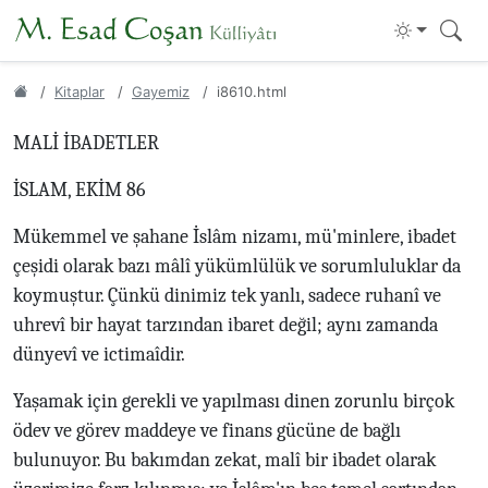
Kitaplar
Gayemiz
i8610.html
MALİ İBADETLER
İSLAM, EKİM 86
Mükemmel ve şahane İslâm nizamı, mü'minlere, ibadet
çeşidi olarak bazı mâlî yükümlülük ve sorumluluklar da
koymuştur. Çünkü dinimiz tek yanlı, sadece ruhanî ve
uhrevî bir hayat tarzından ibaret değil; aynı zamanda
dünyevî ve ictimaîdir.
Yaşamak için gerekli ve yapılması dinen zorunlu birçok
ödev ve görev maddeye ve finans gücüne de bağlı
bulunuyor. Bu bakımdan zekat, malî bir ibadet olarak