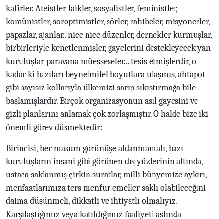
kafirler. Ateistler, laikler, sosyalistler, feministler,
komünistler, soroptimistler, sörler, rahibeler, misyonerler,
papazlar, ajanlar.. nice nice düzenler, dernekler kurmuşlar,
birbirleriyle kenetlenmişler, gayelerini destekleyecek yan
kuruluşlar, paravana müesseseler... tesis etmişlerdir, o
kadar ki bazıları beynelmilel boyutlara ulaşmış, ahtapot
gibi sayısız kollarıyla ülkemizi sarıp sıkıştırmağa bile
başlamışlardır. Birçok organizasyonun asıl gayesini ve
gizli planlarını anlamak çok zorlaşmıştır. O halde bize iki
önemli görev düşmektedir:
Birincisi, her masum görünüşe aldanmamalı, bazı
kuruluşların insani gibi görünen dış yüzlerinin altında,
ustaca saklanmış çirkin suratlar, milli bünyemize aykırı,
menfaatlarımıza ters menfur emeller saklı olabileceğini
daima düşünmeli, dikkatli ve ihtiyatlı olmalıyız.
Karşılaştığımız veya katıldığımız faaliyeti aslında