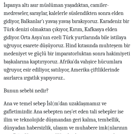
İspanya altı asır müslüman yaşadıktan, camiler-
medreseler, saraylar, kalelerle süslendikten sonra elden
gidiyor, Balkanlar'ı yavaş yavaş bırakıyoruz. Karadeniz bir
Türk denizi olmaktan çıkıyor, Kırım, Kafkasya elden
gidiyor. Orta Asya'nın ezeli Türk yurtlarında bile istilaya
uğruyor, esarete düşüyoruz. Hind kıtasında muhteşem bir
medeniyet ve güçlü bir imparatorluktan sonra hakimiyeti
başkalarına kaptırıyoruz. Afrika'da vahşice hücumlara
uğruyor, esir ediliyor, satılıyor, Amerika çiftliklerinde
asırlarca ırgatlık yapıyoruz..
Bunun sebebi nedir?
Ana ve temel sebep İsl(m'dan uzaklaşmamız ve
gafletimizdir. Ana sebepten neş'et eden tali sebepler ise
ilim ve teknolojide düşmandan geri kalma, tembellik,
dünyadan habersizlik, ulaşım ve muhabere imk(nlarının